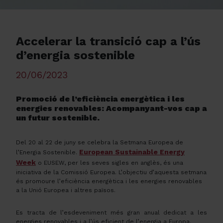
Accelerar la transició cap a l’ús
d’energia sostenible
20/06/2023
Promoció de l’eficiència energètica i les
energies renovables: Acompanyant-vos cap a
un futur sostenible.
Del 20 al 22 de juny se celebra la Setmana Europea de
European Sustainable Energy
l’Energia Sostenible.
Week
o EUSEW, per les seves sigles en anglès, és una
iniciativa de la Comissió Europea. L’objectiu d’aquesta setmana
és promoure l’eficiència energètica i les energies renovables
a la Unió Europea i altres països.
Es tracta de l’esdeveniment més gran anual dedicat a les
energies renovables i a l’ús eficient de l’energia a Europa.