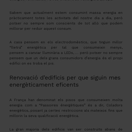
Sabem que actualment estem consumint massa energia en
pràcticament totes les activitats del nostre dia a dia, però
potser no sempre som conscients de tot allò que podem
millorar per reduir aquest consum.
A casa pensem en els electrodomèstics, que tinguin millor
“lletra” energètica per tal que consumeixin menys,
pensem a canviar lluminària a LEDs, … però potser no sempre
pensem que un dels grans consumidors d’energia és el propi
edifici on es troba el pis.
Renovació d’edificis per que siguin mes
energèticament eficents
A França han denominat els pisos que consumeixen molta
energia com a “
Passoires
énergétiques
” és a dir, Coladors
energètics, posant ja certes restriccions als mateixos fins que
millorin la seva qualificació energètica.
La gran majoria dels edificis van ser construïts abans de