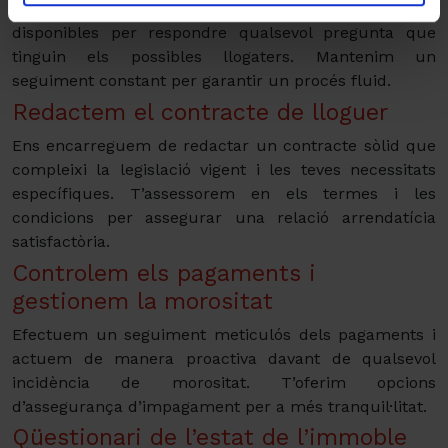
Coordinem les visites a la teva propietat i estem
disponibles per respondre qualsevol pregunta que
tinguin els possibles llogaters. Mantenim un
seguiment constant per garantir un procés fluid.
Redactem el contracte de lloguer
Ens encarreguem de redactar un contracte sòlid que
compleixi la legislació vigent i les teves necessitats
específiques. T’assessorem en els termes i les
condicions per assegurar una relació arrendatícia
satisfactòria.
Controlem els pagaments i
gestionem la morositat
Efectuem un seguiment meticulós dels pagaments i
actuem de manera proactiva davant de qualsevol
incidència de morositat. T’oferim opcions
d’assegurança d’impagament per a més tranquil·litat.
Qüestionari de l’estat de l’immoble