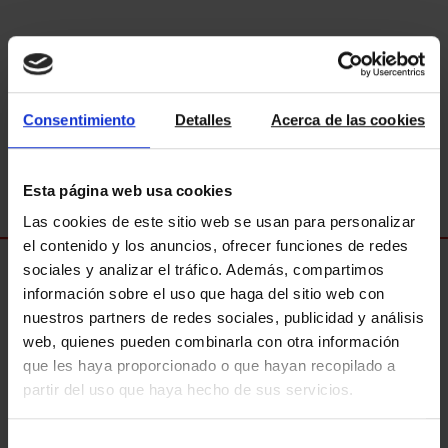
Consentimiento
Detalles
Acerca de las cookies
Esta página web usa cookies
Las cookies de este sitio web se usan para personalizar
el contenido y los anuncios, ofrecer funciones de redes
Consultoria Professional en
sociales y analizar el tráfico. Además, compartimos
Venda o Compra de Propietats
información sobre el uso que haga del sitio web con
nuestros partners de redes sociales, publicidad y análisis
web, quienes pueden combinarla con otra información
1
2
3
4
5
6
que les haya proporcionado o que hayan recopilado a
partir del uso que haya hecho de sus servicios.
Selección