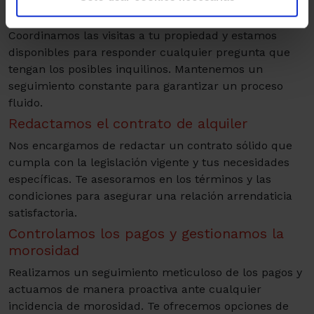
cerca el proceso
Coordinamos las visitas a tu propiedad y estamos
disponibles para responder cualquier pregunta que
tengan los posibles inquilinos. Mantenemos un
seguimiento constante para garantizar un proceso
fluido.
Redactamos el contrato de alquiler
Nos encargamos de redactar un contrato sólido que
cumpla con la legislación vigente y tus necesidades
específicas. Te asesoramos en los términos y las
condiciones para asegurar una relación arrendaticia
satisfactoria.
Controlamos los pagos y gestionamos la
morosidad
Realizamos un seguimiento meticuloso de los pagos y
actuamos de manera proactiva ante cualquier
incidencia de morosidad. Te ofrecemos opciones de