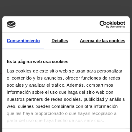
Consentimiento
Detalles
Acerca de las cookies
Esta página web usa cookies
Las cookies de este sitio web se usan para personalizar
el contenido y los anuncios, ofrecer funciones de redes
Consultoría Profesional en
sociales y analizar el tráfico. Además, compartimos
Venta o Compra de Propiedades
información sobre el uso que haga del sitio web con
nuestros partners de redes sociales, publicidad y análisis
1
2
3
4
5
6
web, quienes pueden combinarla con otra información
que les haya proporcionado o que hayan recopilado a
partir del uso que haya hecho de sus servicios.