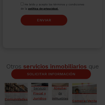
He leído y acepto los términos y condiciones
de la
política de privacidad.
ENVIAR
Otros
servicios inmobiliarios
que
te ofrecemos des de Amat
SOLICITAR INFORMACIÓN
Servicio
Alquiler
Fiscal y
de
Jurídico
inmuebles
Comunidades
Compra
o
Venta