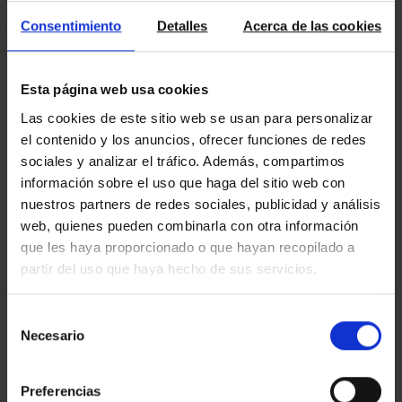
Consentimiento
Detalles
Acerca de las cookies
Esta página web usa cookies
Invertir en el sector inmobiliario es posible,
Las cookies de este sitio web se usan para personalizar
con nuestro equipo de profesionales
el contenido y los anuncios, ofrecer funciones de redes
sociales y analizar el tráfico. Además, compartimos
información sobre el uso que haga del sitio web con
nuestros partners de redes sociales, publicidad y análisis
web, quienes pueden combinarla con otra información
que les haya proporcionado o que hayan recopilado a
partir del uso que haya hecho de sus servicios.
Selección
Necesario
de
consentimiento
Preferencias