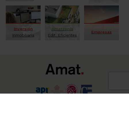
Inversión
Amatzonia
Empresas
inmobiliaria
Edif. Eficientes