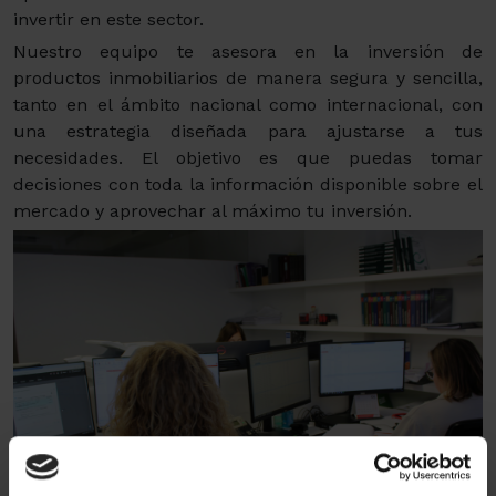
invertir en este sector.
Nuestro equipo te asesora en la inversión de
productos inmobiliarios de manera segura y sencilla,
tanto en el ámbito nacional como internacional, con
una estrategia diseñada para ajustarse a tus
necesidades. El objetivo es que puedas tomar
decisiones con toda la información disponible sobre el
mercado y aprovechar al máximo tu inversión.