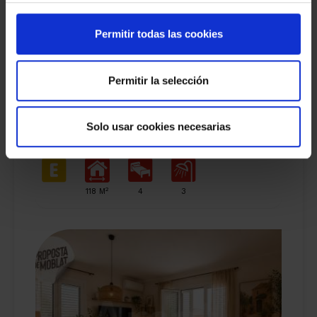
Permitir todas las cookies
Permitir la selección
Espaiós duplex, a La Plana
Solo usar cookies necesarias
560.000 €
ESPLUGUES DE LLOBREGAT
2
118 M
4
3