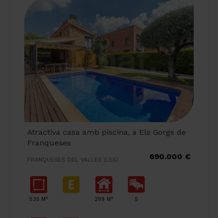
Atractiva casa amb piscina, a Els Gorgs de
Franqueses
690.000 €
FRANQUESES DEL VALLES (LES)
2
2
535 M
299 M
5