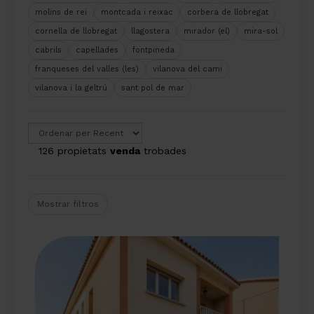
molins de rei
montcada i reixac
corbera de llobregat
cornella de llobregat
llagostera
mirador (el)
mira-sol
cabrils
capellades
fontpineda
franqueses del valles (les)
vilanova del cami
vilanova i la geltrú
sant pol de mar
126 propietats
venda
trobades
Mostrar filtros