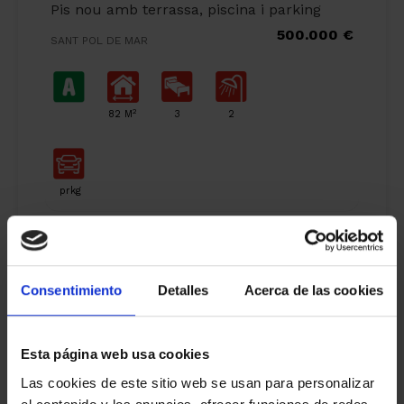
Pis nou amb terrassa, piscina i parking
500.000 €
SANT POL DE MAR
2
82 M
3
2
prkg
Consentimiento
Detalles
Acerca de las cookies
Esta página web usa cookies
Las cookies de este sitio web se usan para personalizar