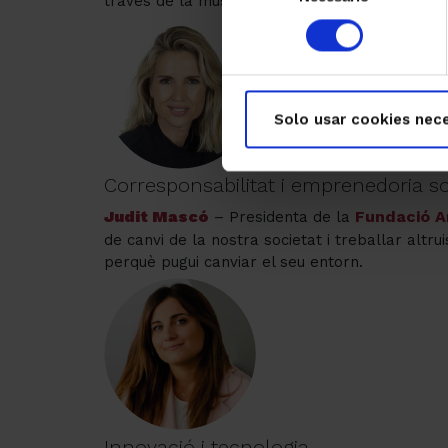
través de la música i, a més, utilitzar-la com a
consentimiento
Solo usar cookies nece
Corresponsabilitat i emprenedoria so
Judit Mascó
Fundació A
– Presidenta de la
de canvi de la nostra societat i treballar altr
perquè pugui canviar el seu entorn.
Innovació i tecnologia