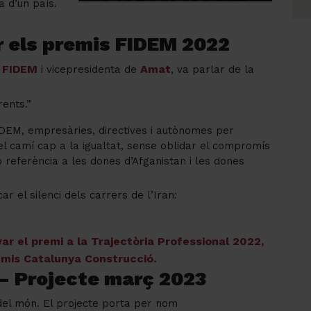
a d’un país.
r els premis FIDEM 2022
FIDEM
Amat
e
i vicepresidenta de
, va parlar de la
ents.”
DEM, empresàries, directives i autònomes per
el camí cap a la igualtat, sense oblidar el compromís
referència a les dones d’Afganistan i les dones
r el silenci dels carrers de l’Iran:
r el premi a la Trajectòria Professional 2022,
emis Catalunya Construcció.
– Projecte març 2023
 del món. El projecte porta per nom