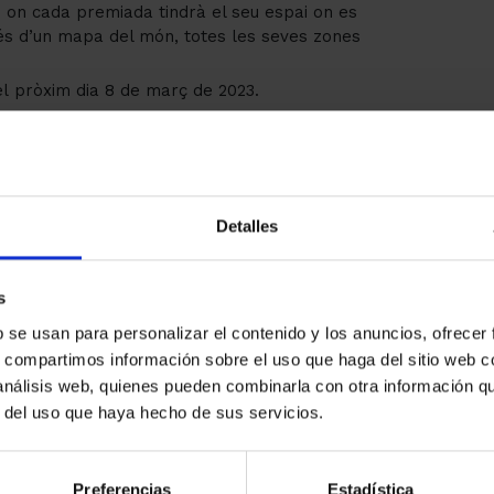
b on cada premiada tindrà el seu espai on es
és d’un mapa del món, totes les seves zones
el pròxim dia 8 de març de 2023.
t any han estat les
Detalles
s
b se usan para personalizar el contenido y los anuncios, ofrecer
s, compartimos información sobre el uso que haga del sitio web 
 análisis web, quienes pueden combinarla con otra información q
r del uso que haya hecho de sus servicios.
amiliar
a musical. Per exercir un lideratge transformador a
Preferencias
Estadística