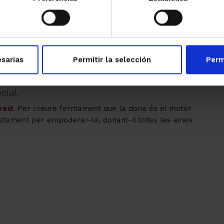
 instrument per construir ponts de solidaritat.
sarias
Permitir la selección
Perm
cial
red
. Per creure fermament que la dona és el motor
uistament per empoderar-la, donant-li totes les eines