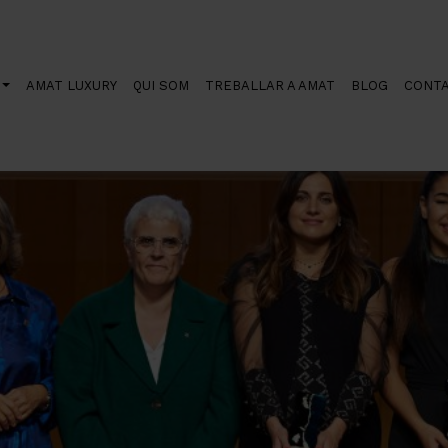
del 25 aniversari
AMAT LUXURY
QUI SOM
TREBALLAR A AMAT
BLOG
CONT