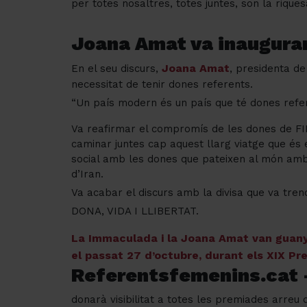
per totes nosaltres, totes juntes, son la riques
Joana Amat va inaugura
Joana Amat
En el seu discurs,
, presidenta d
necessitat de tenir dones referents.
“Un país modern és un país que té dones refer
Va reafirmar el compromís de les dones de FI
caminar juntes cap aquest llarg viatge que és 
social amb les dones que pateixen al món amb 
d’Iran.
Va acabar el discurs amb la divisa que va trenca
DONA, VIDA I LLIBERTAT.
La Immaculada i la Joana Amat van guanya
el passat 27 d’octubre, durant els XIX Pr
Referentsfemenins.cat 
donarà visibilitat a totes les premiades arreu