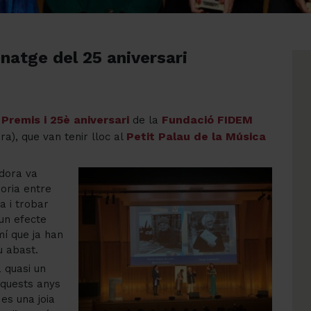
atge del 25 aniversari
Premis i 25è aniversari
Fundació FIDEM
s
de la
Petit Palau de la Música
a), que van tenir lloc al
dora va
oria entre
na i trobar
un efecte
mí que ja han
u abast.
a quasi un
aquests anys
es una joia