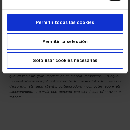
Guifré Homedes | Director General
T’ha agradat aquesta reflexió?
Permitir todas las cookies
Comparteix-la!
Permitir la selección
Llegeix més reflexions al
“Diari del
per Immaculada Amat
Canvi”
Solo usar cookies necesarias
El Diari del Canvi és una iniciativa d’Amat que va sorgir en
resposta a la crisi financera que va esclatar a l’estiu de 2008 i
que va tenir un gran impacte en el mercat immobiliari. En aquell
moment d’incertesa, Amat va sentir la necessitat i la convicció
d’informar els seus clients, col·laboradors i contactes sobre els
esdeveniments i canvis que estaven succeint i que afectaven a
tothom.