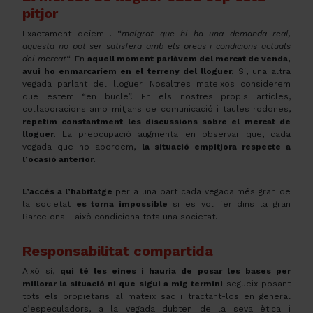
pitjor
Exactament deíem… “
malgrat que hi ha una demanda real,
aquesta no pot ser satisfera amb els preus i condicions actuals
del mercat
“. En
aquell moment parlàvem del mercat de venda,
avui ho enmarcaríem en el terreny del lloguer.
Sí, una altra
vegada parlant del lloguer. Nosaltres mateixos considerem
que estem “en bucle”. En els nostres propis articles,
col·laboracions amb mitjans de comunicació i taules rodones,
repetim constantment les discussions sobre el mercat de
lloguer.
La preocupació augmenta en observar que, cada
vegada que ho abordem,
la situació empitjora respecte a
l’ocasió anterior.
L’accés a l’habitatge
per a una part cada vegada més gran de
la societat
es torna
impossible
si es vol fer dins la gran
Barcelona. I això condiciona tota una societat.
Responsabilitat compartida
Això sí,
qui té les eines i hauria de posar les bases per
millorar la situació ni que sigui a mig termini
segueix posant
tots els propietaris al mateix sac i tractant-los en general
d’especuladors, a la vegada dubten de la seva ètica i