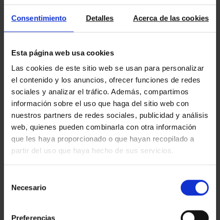
convertir-los en un únic e impressionant àtic duplex de 740
m2. La cuina de la propietat és oberta amb illa central i està
Consentimiento
Detalles
Acerca de las cookies
equipada amb electrodomèstics d’alta gamma.
Esta página web usa cookies
Las cookies de este sitio web se usan para personalizar
el contenido y los anuncios, ofrecer funciones de redes
sociales y analizar el tráfico. Además, compartimos
información sobre el uso que haga del sitio web con
nuestros partners de redes sociales, publicidad y análisis
web, quienes pueden combinarla con otra información
que les haya proporcionado o que hayan recopilado a
partir del uso que haya hecho de sus servicios.
Selección
Necesario
de
consentimiento
Preferencias