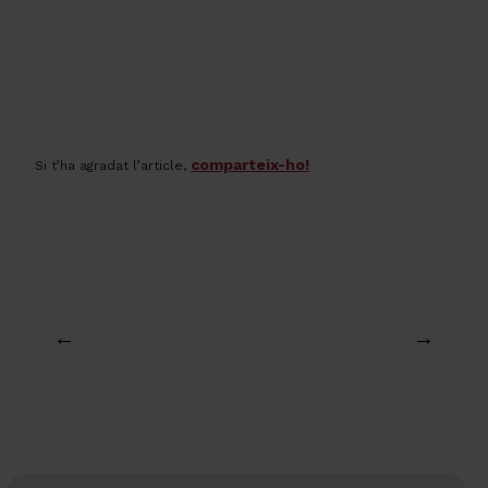
comparteix-ho!
Si t’ha agradat l’article,
←
→