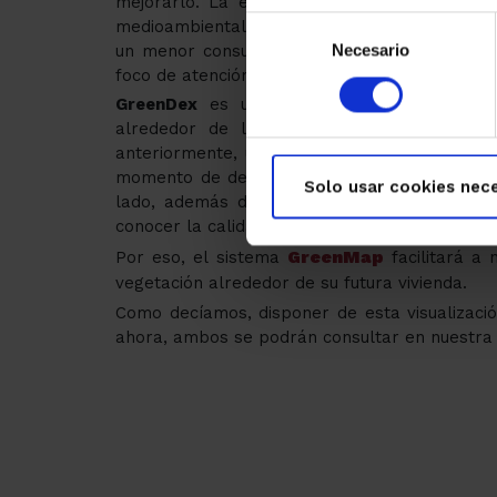
mejorarlo. La existencia de zonas verdes me
Selección
medioambiental, mitigando la contaminación 
un menor consumo energético. Es por esto qu
Necesario
de
foco de atención ya que influencia muchos aspec
consentimiento
GreenDex
es un indicador de la cantidad
alrededor de las viviendas. Por todo lo 
anteriormente, una herramienta muy importa
momento de decidirse a adquirir un inmueble
Solo usar cookies nece
lado, además de la cantidad de verde, es i
conocer la calidad del mismo.
GreenMap
Por eso, el sistema
facilitará a 
vegetación alrededor de su futura vivienda.
Como decíamos, disponer de esta visualizació
ahora, ambos se podrán consultar en nuestra