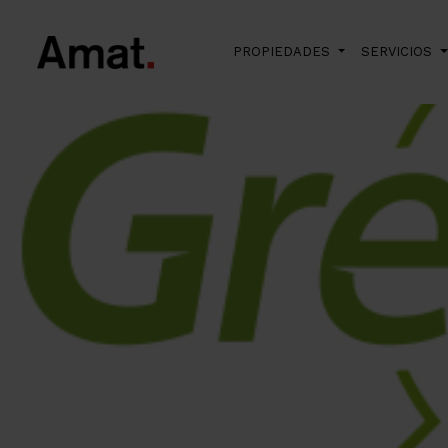
PROPIEDADES
SERVICIOS
Skip to main content
>
title_li=
> Gre
Amat Immobiliaris
Eficiencia energética
El mundo Amat