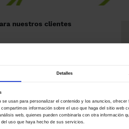
ara nuestros clientes
a a nuestra empresa del resto del sector es la
Para nosotros, apostar e invertir en innovación es un
anto, repercute directamente en la satisfacción de
Detalles
 estos momentos, aprovechando la proximidad del
celona Meeting Point para hacer la presentación, en
at apostamos por un nuevo concepto innovador: el
s
GreenDex
ice
.
b se usan para personalizar el contenido y los anuncios, ofrecer
s espacios verdes han sido el foco de numerosos
s, compartimos información sobre el uso que haga del sitio web 
tudios que demuestran que
el contacto con los
 análisis web, quienes pueden combinarla con otra información q
tornos naturales se relaciona con la salud y el
r del uso que haya hecho de sus servicios.
enestar de las personas
y confirman que puede