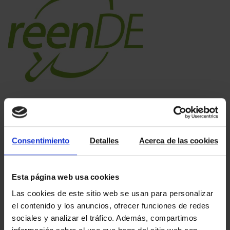
18/10/2019
El Greendex llega a
Consentimiento
Detalles
Acerca de las cookies
Esplugues y Sant Just
Hoy 18 de octubre, Día Mundial de la
Esta página web usa cookies
Protección de la Naturaleza, queremos
aprovechar para anunciar una
Las cookies de este sitio web se usan para personalizar
ampliación del GreenDEX. Se trata de
el contenido y los anuncios, ofrecer funciones de redes
un índice que mide la cantidad de
sociales y analizar el tráfico. Además, compartimos
verde que hay alrededor del inmueble
y que ha desarrollado Starlab