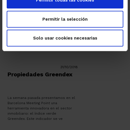
Permitir todas las cookies
Permitir la selección
Solo usar cookies necesarias
31/10/2018
Propiedades Greendex
La semana pasada presentamos en el
Barcelona Meeting Point una
herramienta innovadora en el sector
inmobiliario: el índice verde
Greendex. Este indicador se ve
reflejado en nuestra web en los
inmuebles de la ciudad de Barcelona