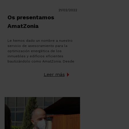
21/02/2022
Os presentamos
AmatZonia
Le hemos dado un nombre a nuestro
servicio de asesoramiento para la
optimización energética de los
inmuebles y edificios eficientes
bautizándolo como AmatZonia. Desde
Amat apostamos por la sostenibilidad i
la eficiencia energética en todo tipo de
Leer más
inmueble desde ya hace tiempo, y este
es uno de los motivos por los que
desde ya hace años […]