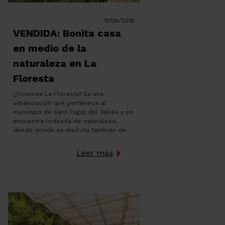
11/06/2018
VENDIDA: Bonita casa
en medio de la
naturaleza en La
Floresta
¿Conoces La Floresta? Es una
urbanización que pertenece al
municipio de Sant Cugat del Vallès y se
encuentra rodeada de naturaleza,
desde donde se disfruta también de
bonitas vistas. Justo en este entorno
se encuentra esta confortable casa
Leer más
unifamiliar. A sólo 10 min. de la
estación, esta casa de 3 plantas hará
las delicias […]