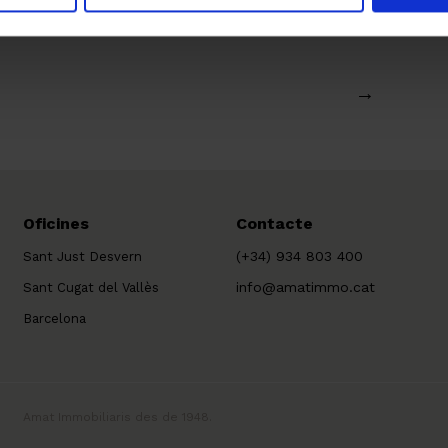
→
Oficines
Contacte
(+34) 934 803 400
Sant Just Desvern
info@amatimmo.cat
Sant Cugat del Vallès
Barcelona
Amat Immobiliaris des de 1948.