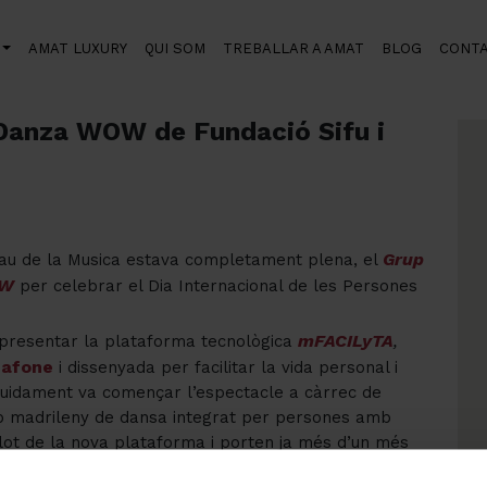
AMAT LUXURY
QUI SOM
TREBALLAR A AMAT
BLOG
CONT
 WOW de Fundació Sifu i Fundació Vodafone
Danza WOW de Fundació Sifu i
Grup
Palau de la Musica estava completament plena, el
OW
per celebrar el Dia Internacional de les Persones
mFACILyTA
presentar la plataforma tecnològica
,
dafone
i dissenyada per facilitar la vida personal i
guidament va començar l’espectacle a càrrec de
up madrileny de dansa integrat per persones amb
lot de la nova plataforma i porten ja més d’un més
ebut amb Danza WOW!