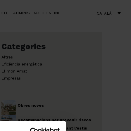
ACTE
ADMINISTRACIÓ ONLINE
CATALÀ
Categories
Altres
Eficiència energètica
El món Amat
Empresas
Obres noves
Recomanacions per prevenir riscos
en espais exteriors durant l’estiu