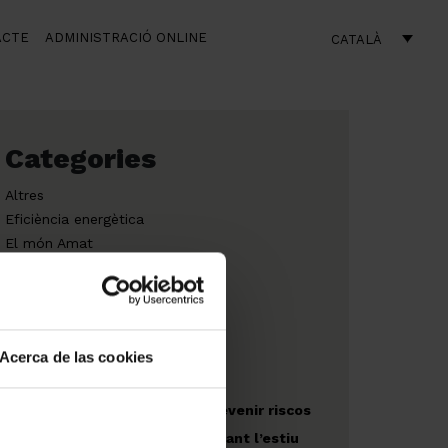
ACTE
ADMINISTRACIÓ ONLINE
CATALÀ
Categories
Altres
Eficiència energètica
El món Amat
Empresas
Acerca de las cookies
Obres noves
Recomanacions per prevenir riscos
en espais exteriors durant l’estiu