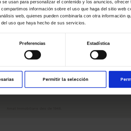
b se usan para personalizar el contenido y los anuncios, ofrecer
s, compartimos información sobre el uso que haga del sitio web 
→
 análisis web, quienes pueden combinarla con otra información q
r del uso que haya hecho de sus servicios.
Preferencias
Estadística
Oficines
Contacte
(+34) 934 803 400
Sant Just Desvern
info@amatimmo.cat
Sant Cugat del Vallès
sarias
Permitir la selección
Perm
Barcelona
Amat Immobiliaris des de 1948.