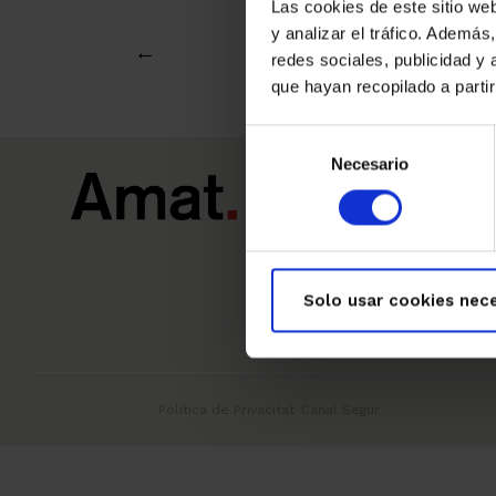
Las cookies de este sitio we
y analizar el tráfico. Ademá
←
redes sociales, publicidad y
que hayan recopilado a parti
Selección
Necesario
de
consentimiento
Sobre nosaltres
Solo usar cookies nece
Política de Privacitat
Canal Segur