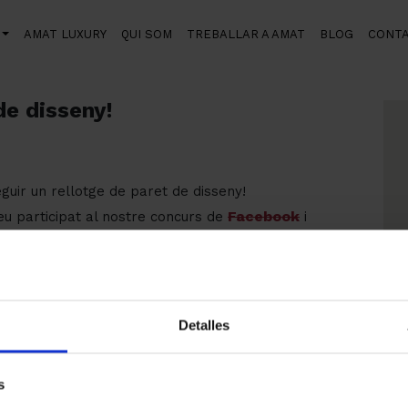
AMAT LUXURY
QUI SOM
TREBALLAR A AMAT
BLOG
CONT
 de disseny!
de disseny!
uir un rellotge de paret de disseny!
Facebook
heu participat al nostre concurs de
i
t de disseny BoConcept. En breu ens posarem en
es
!
Detalles
s