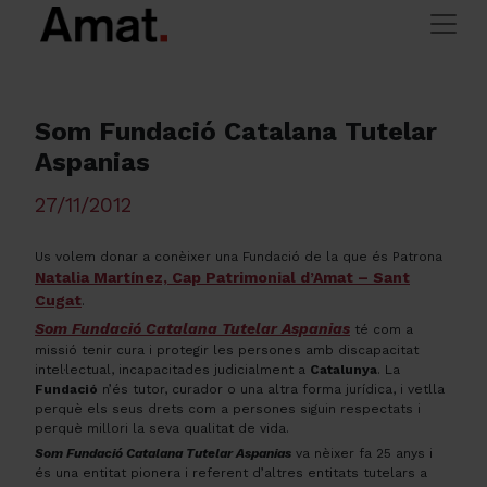
Skip to main content
>
> Som Fundació Catalana Tutelar
Amat Immobiliaris
El món Amat
Aspanias
Som Fundació Catalana Tutelar
Aspanias
27/11/2012
Us volem donar a conèixer una Fundació de la que és Patrona
Natalia Martínez, Cap Patrimonial d’Amat – Sant
Cugat
.
Som Fundació Catalana Tutelar Aspanias
té com a
missió tenir cura i protegir les persones amb discapacitat
intel·lectual, incapacitades judicialment a
Catalunya
. La
Fundació
n’és tutor, curador o una altra forma jurídica, i vetlla
perquè els seus drets com a persones siguin respectats i
perquè millori la seva qualitat de vida.
Som Fundació Catalana Tutelar Aspanias
va nèixer fa 25 anys i
és una entitat pionera i referent d’altres entitats tutelars a