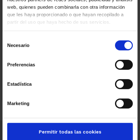
Categories
web, quienes pueden combinarla con otra información
Altres
que les haya proporcionado o que hayan recopilado a
Eficiència energètica
partir del uso que haya hecho de sus servicios.
El món Amat
Empresas
Selección
Necesario
de
consentimiento
Obres noves
Preferencias
Recomanacions per prevenir riscos en
espais exteriors durant l’estiu
Estadística
Marketing
Permitir todas las cookies