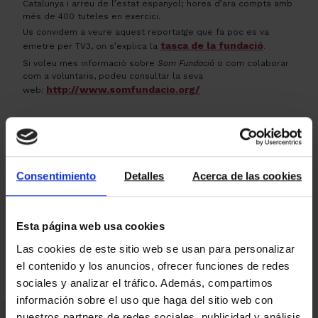
Catalunya i arreu de l’estat espanyol; hores d’ara compta amb
més de 400 tuteles en exercici.
Us convidem a veure aquest reportatge que fa poc es va
tasca de la fundació
emetre per TV3, on s’explica la
.
Si voleu mes informació sobre
Som Fundació
o com colaborar
com a voluntaris, podeu consultar la seva
http://www.somfundacio.org/
web:
Consentimiento
Detalles
Acerca de las cookies
←
→
Esta página web usa cookies
Las cookies de este sitio web se usan para personalizar
el contenido y los anuncios, ofrecer funciones de redes
sociales y analizar el tráfico. Además, compartimos
información sobre el uso que haga del sitio web con
nuestros partners de redes sociales, publicidad y análisis