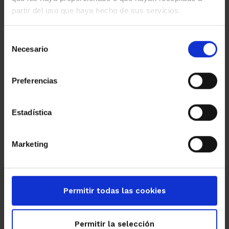
partir del uso que haya hecho de sus servicios.
Fotografías CE Montlau
Selección
Necesario
de
consentimiento
Preferencias
←
→
Estadística
Marketing
Categorias
Permitir todas las cookies
Eficiencia energética
El mundo Amat
Empresas
Permitir la selección