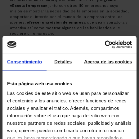
«Escola i empresa»
junto con otros 110 empresarios cuya
misión es mostrar la necesidad de la empresa en la sociedad,
despertar el interés por el mundo de la empresa entre los
jóvenes,
ofrecer una visión de empresa
que sea inspiradora y
atractiva así como mostrar algunas de las habilidades que
requiere un empresario.
Consentimiento
Detalles
Acerca de las cookies
Esta página web usa cookies
Las cookies de este sitio web se usan para personalizar
el contenido y los anuncios, ofrecer funciones de redes
sociales y analizar el tráfico. Además, compartimos
información sobre el uso que haga del sitio web con
Conferència
Imma Amat
Alumnes
nuestros partners de redes sociales, publicidad y análisis
amb els
Monlau
web, quienes pueden combinarla con otra información
alumnes
que les haya proporcionado o que hayan recopilado a