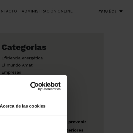
ONTACTO
ADMINISTRACIÓN ONLINE
ESPAÑOL
Categorias
Eficiencia energética
El mundo Amat
Empresas
Fiscalidad
Acerca de las cookies
Obras nuevas
Recomendaciones para prevenir
riesgos en espacios exteriores