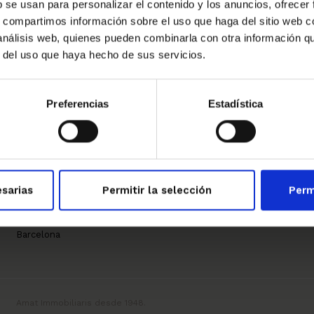
b se usan para personalizar el contenido y los anuncios, ofrecer
s, compartimos información sobre el uso que haga del sitio web 
 análisis web, quienes pueden combinarla con otra información q
r del uso que haya hecho de sus servicios.
→
Preferencias
Estadística
Nuestras oficinas
Contáctanos
sarias
Permitir la selección
Perm
(+34) 934 803 400
Sant Just Desvern
info@amatimmo.cat
Sant Cugat del Vallès
Barcelona
Amat Immobiliaris desde 1948.