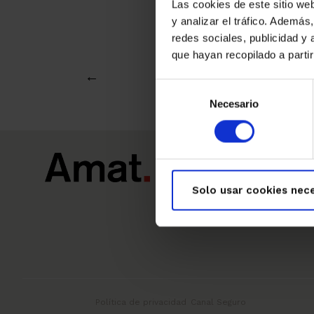
Las cookies de este sitio we
y analizar el tráfico. Ademá
redes sociales, publicidad y
que hayan recopilado a parti
←
Selección
Necesario
de
consentimiento
Sobre nosotros
Solo usar cookies nece
Política de privacidad
Canal Seguro