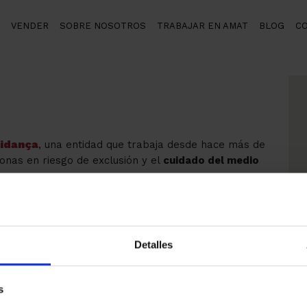
VENDER
SOBRE NOSOTROS
TRABAJAR EN AMAT
BLOG
C
idança
, una entidad que trabaja desde hace más de
nas en riesgo de exclusión y el
cuidado del medio
 de gestión de residuos urbanos, la asociación ofrece
ituación de vulnerabilidad, al tiempo que se
siduos a través de campañas de sensibilización.
endas de segunda mano (de ropa, complementos,
Detalles
inanciación de la entidad y la inserción laboral de
s