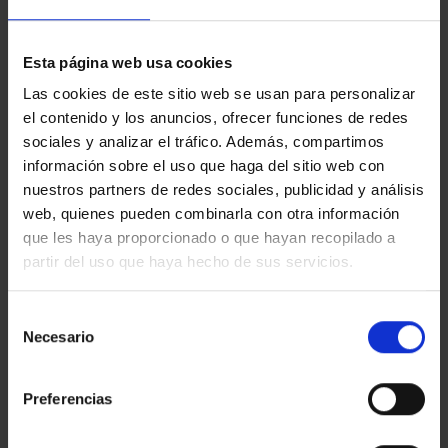
molins de rei
montcada i reixac
corbera de llobregat
cornella de llobregat
llagostera
mirador (el)
mira-sol
Esta página web usa cookies
cabrils
capellades
fontpineda
Las cookies de este sitio web se usan para personalizar
franqueses del valles (les)
vilanova del cami
el contenido y los anuncios, ofrecer funciones de redes
vilanova i la geltrú
sant pol de mar
sociales y analizar el tráfico. Además, compartimos
información sobre el uso que haga del sitio web con
nuestros partners de redes sociales, publicidad y análisis
web, quienes pueden combinarla con otra información
126 properties
sale
found
que les haya proporcionado o que hayan recopilado a
partir del uso que haya hecho de sus servicios.
Show filters
Selección
Necesario
de
« Previous
Next »
consentimiento
Preferencias