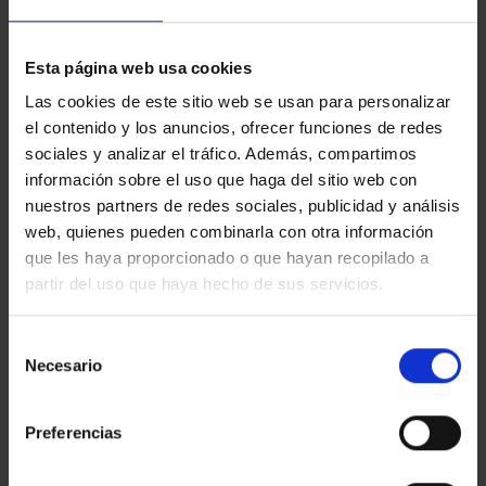
molins de rei
montcada i reixac
corbera de llobregat
cornella de llobregat
llagostera
mirador (el)
mira-sol
Esta página web usa cookies
cabrils
capellades
fontpineda
Las cookies de este sitio web se usan para personalizar
franqueses del valles (les)
vilanova del cami
el contenido y los anuncios, ofrecer funciones de redes
vilanova i la geltrú
sant pol de mar
sociales y analizar el tráfico. Además, compartimos
información sobre el uso que haga del sitio web con
nuestros partners de redes sociales, publicidad y análisis
web, quienes pueden combinarla con otra información
126 properties
sale
found
que les haya proporcionado o que hayan recopilado a
partir del uso que haya hecho de sus servicios.
Show filters
Selección
Necesario
de
« Previous
Next »
consentimiento
Preferencias