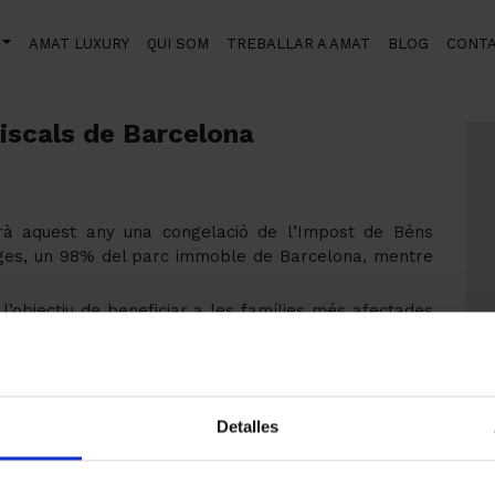
AMAT LUXURY
QUI SOM
TREBALLAR A AMAT
BLOG
CONT
 Barcelona
fiscals de Barcelona
arà aquest any una congelació de l’Impost de Béns
ges, un 98% del parc immoble de Barcelona, mentre
objectiu de beneficiar a les famílies més afectades
tral de fins a 300.000€ que aquest any 2016 haurien
celona han tingut importants discrepàncies ja que
acions amb petits negocis i beneficis a apartaments
Detalles
 el període actual de 3 per la bonificació de l’IBI en
uccions a l’impost sobre activitats econòmiques, així