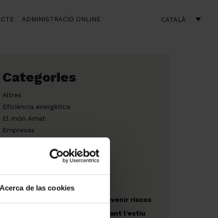
ACTE
ADMINISTRACIÓ ONLINE
CATALÀ
Categories
Altres
Eficiència energètica
El món Amat
Empresas
Obres noves
Acerca de las cookies
Recomanacions per prevenir riscos
en espais exteriors durant l’estiu