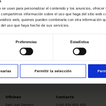
s
os emblemàtics de la ciutat i l’impuls del programa
b se usan para personalizar el contenido y los anuncios, ofrecer
ous autònoms i una subvenció que recolza a les
s, compartimos información sobre el uso que haga del sitio web 
 análisis web, quienes pueden combinarla con otra información q
r del uso que haya hecho de sus servicios.
Preferencias
Estadística
→
sarias
Permitir la selección
Perm
Oficines
Contacte
(+34) 934 803 400
Sant Just Desvern