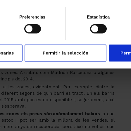
Preferencias
Estadística
sarias
Permitir la selección
Perm
a tocat fons
, tot i que s’ha de tenir en compte que el
s zones. A ciutats com Madrid i Barcelona o algunes
incipis del 2014.
 a les zones, evidentment. Per exemple, dintre la
diferent segons de quin barri es tracti. En els barris
l 2015 amb poc estoc disponible i, segurament, això
 s’esperava.
es zones els preus són anòmalament baixos
ja que
estoc i, pot ser amb la millora de les vendes, el
rimers anys de recuperació, però això no vol dir que