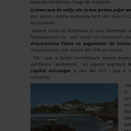
aquesta tendència s’hagi de mantenir.
Creiem que de mitja els preus poden pujar en
poc estoc i molta demanda hem vist durant l’ú
excepcions.
Aquest canvi de tendència el vam començar a
habitualment on vam notar un increment molt
d’operacions fetes va augmentar de forma 
d’operacions i per sobre del 15% en volum.
Tot i que a Amat Immobiliaris estem especi
perifèrica residencial, en aquest augment
h
capital estranger
ja des del 2011 i que a 
compres.
Hi
hi
can
est
Ba
sig
que
esp