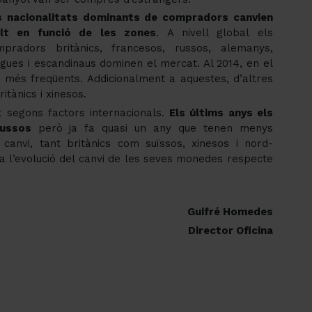
s nacionalitats dominants de compradors canvien
lt en funció de les zones
. A nivell global els
mpradors britànics, francesos, russos, alemanys,
gues i escandinaus dominen el mercat. Al 2014, en el
s més freqüents. Addicionalment a aquestes, d’altres
itànics i xinesos.
 segons factors internacionals.
Els últims anys els
russos
però ja fa quasi un any que tenen menys
canvi, tant britànics com suïssos, xinesos i nord-
a l’evolució del canvi de les seves monedes respecte
Guifré Homedes
Director Oficina