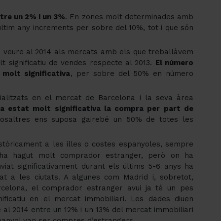
tre un 2% i un 3%
. En zones molt determinades amb
ltim any increments per sobre del 10%, tot i que són
 veure al 2014 als mercats amb els que treballàvem
 significatiu de vendes respecte al 2013.
El número
molt significativa
, per sobre del 50% en número
alitzats en el mercat de Barcelona i la seva àrea
a estat molt significativa la compra per part de
nosaltres ens suposa gairebé un 50% de totes les
stòricament a les illes o costes espanyoles, sempre
 ha hagut molt comprador estranger, però on ha
viat significativament durant els últims 5-6 anys ha
at a les ciutats. A algunes com Madrid i, sobretot,
rcelona, el comprador estranger avui ja té un pes
nificatiu en el mercat immobiliari. Les dades diuen
 al 2014 entre un 12% i un 13% del mercat immobiliari
anyol van ser compres d’estrangers.