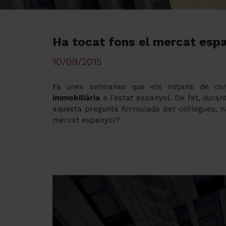
Ha tocat fons el mercat esp
10/09/2015
Fa unes setmanes que els mitjans de com
immobiliària
a l’estat espanyol. De fet, dura
aquesta pregunta formulada per col·legues, nac
mercat espanyol?