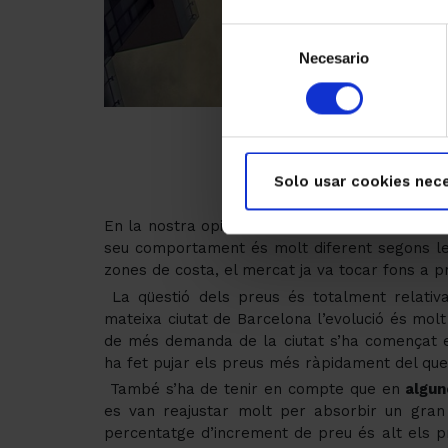
Selección
Necesario
de
consentimiento
Solo usar cookies nece
En la nostra opinió
el mercat en general ja h
seu comportament és molt diferent segons le
zones de costa, el mercat ja va tocar fons a pr
La qüestió dels preus és totalment relativa
mateixa ciutat de Barcelona l’evolució és molt 
de més demanda de la ciutat s’ha començat e
ha fet pujar els preus més ràpidament del que
També s’ha de tenir en compte que en
algun
es van reajustar molt per absorbir un gran 
percentatge d’increment de preu és alt els p