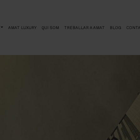
nyol?
AMAT LUXURY
QUI SOM
TREBALLAR A AMAT
BLOG
CONT