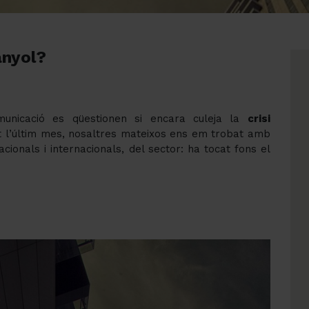
anyol?
unicació es qüestionen si encara culeja la
crisi
nt l’últim mes, nosaltres mateixos ens em trobat amb
ionals i internacionals, del sector: ha tocat fons el