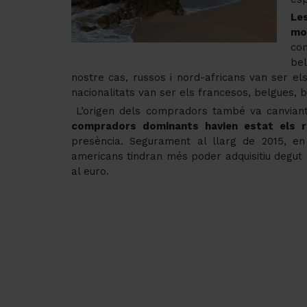
Le
mo
co
bel
nostre cas, russos i nord-africans van ser el
nacionalitats van ser els francesos, belgues, br
L’origen dels compradors també va canviant
compradors dominants havien estat els 
presència. Segurament al llarg de 2015, en 
americans tindran més poder adquisitiu degut 
al euro.