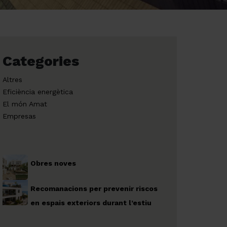
Categories
Altres
Eficiència energètica
El món Amat
Empresas
Obres noves
Recomanacions per prevenir riscos
en espais exteriors durant l’estiu