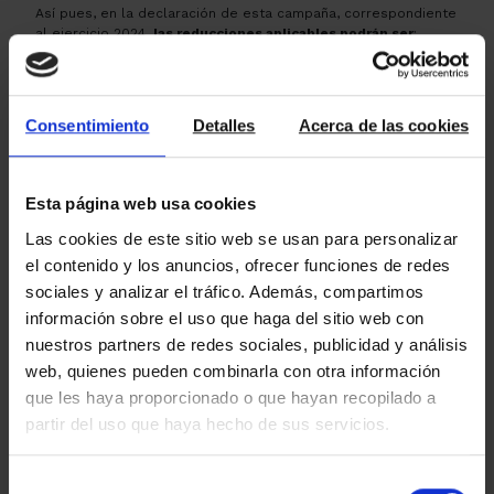
Así pues, en la declaración de esta campaña, correspondiente
al ejercicio 2024,
las reducciones aplicables podrán ser
:
Contratos celebrados
antes del 26/05/2023
=> reducción del 60%
, de acuerdo con la
normativa anterior a la Ley 12/2023.
Consentimiento
Detalles
Acerca de las cookies
Contratos celebrados
después del
26/05/2023 => reducciones del 90%, 70%,
60% o 50%
, en función de las
Esta página web usa cookies
circunstancias del contrato.
Las cookies de este sitio web se usan para personalizar
el contenido y los anuncios, ofrecer funciones de redes
Es importante recordar, como siempre, que los datos fiscales
sociales y analizar el tráfico. Además, compartimos
proceden de información facilitada por terceros y sirven de
información sobre el uso que haga del sitio web con
base para realizar los cálculos de la Renta, permitiendo
nuestros partners de redes sociales, publicidad y análisis
contrastar las diferencias que pudieran existir entre los datos
fiscales y los datos reales. Por este motivo,
es muy
web, quienes pueden combinarla con otra información
importante revisar el contenido de los datos fiscales y del
que les haya proporcionado o que hayan recopilado a
borrador para evitar posibles errores de liquidación.
partir del uso que haya hecho de sus servicios.
Selección