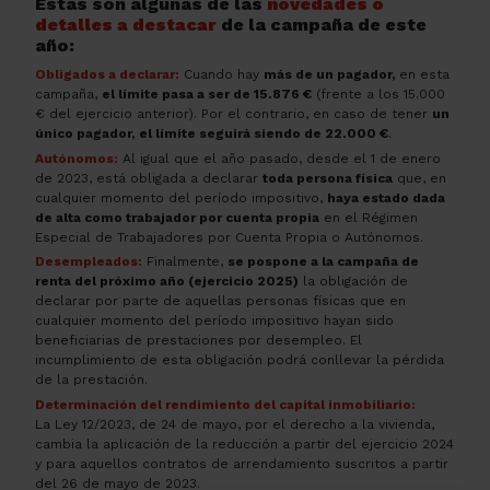
Estas son algunas de las
novedades o
detalles a destacar
de la campaña de este
año:
Obligados a declarar:
Cuando hay
más de un pagador,
en esta
campaña,
el límite pasa a ser de 15.876 €
(frente a los 15.000
€ del ejercicio anterior). Por el contrario, en caso de tener
un
único pagador, el límite seguirá siendo de 22.000 €
.
Autónomos:
Al igual que el año pasado, desde el 1 de enero
de 2023, está obligada a declarar
toda persona física
que, en
cualquier momento del período impositivo,
haya estado dada
de alta como trabajador por cuenta propia
en el Régimen
Especial de Trabajadores por Cuenta Propia o Autónomos.
Desempleados:
Finalmente,
se pospone a la campaña de
renta del próximo año (ejercicio 2025)
la obligación de
declarar por parte de aquellas personas físicas que en
cualquier momento del período impositivo hayan sido
beneficiarias de prestaciones por desempleo. El
incumplimiento de esta obligación podrá conllevar la pérdida
de la prestación.
Determinación del rendimiento del capital inmobiliario:
La Ley 12/2023, de 24 de mayo, por el derecho a la vivienda,
cambia la aplicación de la reducción a partir del ejercicio 2024
y para aquellos contratos de arrendamiento suscritos a partir
del 26 de mayo de 2023.