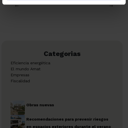
←
→
Categorias
Eficiencia energética
El mundo Amat
Empresas
Fiscalidad
Obras nuevas
Recomendaciones para prevenir riesgos
en espacios exteriores durante el verano