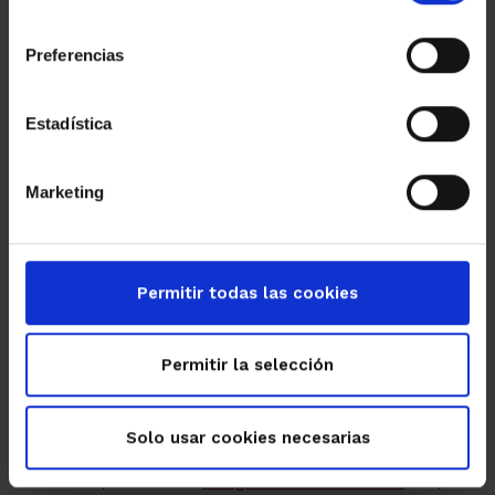
consentimiento
Preferencias
Estadística
Marketing
Permitir todas las cookies
Permitir la selección
Premio categoría Religión
Solo usar cookies necesarias
Esta construcción en Qatar ganó en la categoría de Religión. Se
trata de la Facultad de Estudios Islámicos, un proyecto
Mangera Yvars Architects
diseñado por el estudio
. Ocupa