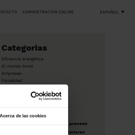
ONTACTO
ADMINISTRACIÓN ONLINE
ESPAÑOL
Categorias
Eficiencia energética
El mundo Amat
Empresas
Fiscalidad
Obras nuevas
Acerca de las cookies
Recomendaciones para prevenir
riesgos en espacios exteriores