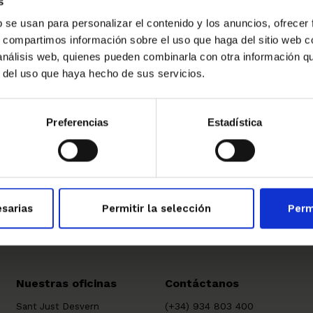
reguntar sus dudas en decoración y muebles
s
b se usan para personalizar el contenido y los anuncios, ofrecer
sistieron al acto y especialmente a todo el equipo
s, compartimos información sobre el uso que haga del sitio web 
 análisis web, quienes pueden combinarla con otra información q
os concedió Olaf
Slott
–
Petersen
, Responsable de la
r del uso que haya hecho de sus servicios.
Preferencias
Estadística
→
sarias
Permitir la selección
Perm
Nuestras oficinas
Contáctanos
(+34) 934 803 400
Sant Just Desvern