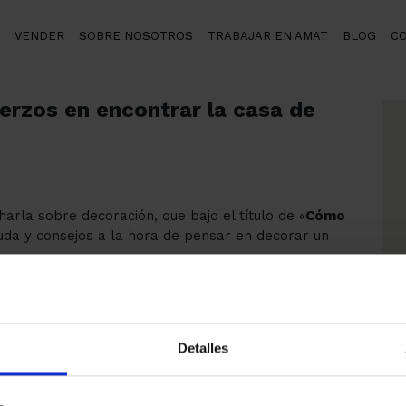
VENDER
SOBRE NOSOTROS
TRABAJAR EN AMAT
BLOG
C
s en encontrar la casa de tus sueños
rzos en encontrar la casa de
arla sobre decoración, que bajo el título de «
Cómo
yuda y consejos a la hora de pensar en decorar un
ept
, con una trayectoria de casi 60 años de
lientes. Nos explicaron lo que necesitaban “captar”
n espacio adecuado a cada uno de ellos, y también de
en nuestro día a día.
Detalles
 butaca modelo
Imola
y valorada en 1.475 € y la
dades
Núria
!. Después compartimos un buen rato con