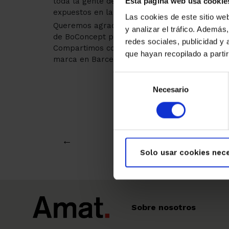
toda la gente de
BoConcept
y cada uno pudo p
Esta página web usa cookie
expuestos en la tienda.
Las cookies de este sitio we
Queremos agradecer a todos los clientes que a
y analizar el tráfico. Ademá
de
BoConcept
por ser tan acogedores.
redes sociales, publicidad y
Compartimos con vosotros la entrevista que n
que hayan recopilado a parti
marca en Barcelona.
Selección
Necesario
de
consentimiento
←
Solo usar cookies nece
Sobre nosotros