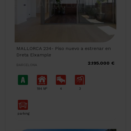
MALLORCA 234- Piso nuevo a estrenar en
Dreta Eixample
2.195.000 €
BARCELONA
2
184 M
4
3
parking