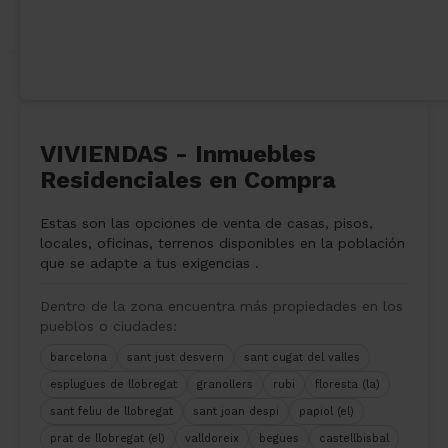
VIVIENDAS - Inmuebles
Residenciales en Compra
Estas son las opciones de venta de casas, pisos,
locales, oficinas, terrenos disponibles en la población
que se adapte a tus exigencias .
Dentro de la zona encuentra más propiedades en los
pueblos o ciudades:
barcelona
sant just desvern
sant cugat del valles
esplugues de llobregat
granollers
rubi
floresta (la)
sant feliu de llobregat
sant joan despi
papiol (el)
prat de llobregat (el)
valldoreix
begues
castellbisbal