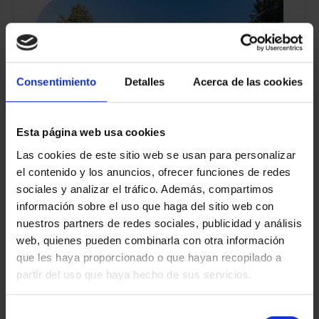
Consentimiento
Detalles
Acerca de las cookies
Esta página web usa cookies
Las cookies de este sitio web se usan para personalizar
el contenido y los anuncios, ofrecer funciones de redes
sociales y analizar el tráfico. Además, compartimos
¡Casa de ensueño!
información sobre el uso que haga del sitio web con
1.200.000 €
CAPELLADES
nuestros partners de redes sociales, publicidad y análisis
web, quienes pueden combinarla con otra información
que les haya proporcionado o que hayan recopilado a
partir del uso que haya hecho de sus servicios.
2
2
6580 M
1350 M
10
Selección