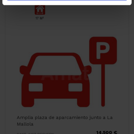
2
17 M
Amplia plaza de aparcamiento junto a La
Mallola
14.500 €