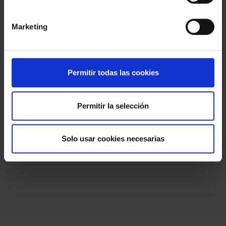
Marketing
Casa unifamiliar en venta en Can Cadena
1.950.000 €
VALLDOREIX
Permitir todas las cookies
2
2
809 M
567 M
4
Permitir la selección
Solo usar cookies necesarias
4
parking