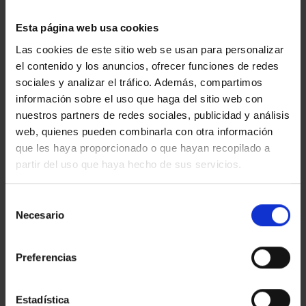
1.890.000 €
VALLDOREIX
Esta página web usa cookies
Las cookies de este sitio web se usan para personalizar
el contenido y los anuncios, ofrecer funciones de redes
2
2
1380 M
593 M
9
sociales y analizar el tráfico. Además, compartimos
información sobre el uso que haga del sitio web con
nuestros partners de redes sociales, publicidad y análisis
web, quienes pueden combinarla con otra información
9
parking
que les haya proporcionado o que hayan recopilado a
partir del uso que haya hecho de sus servicios.
Selección
Necesario
de
consentimiento
Preferencias
Estadística