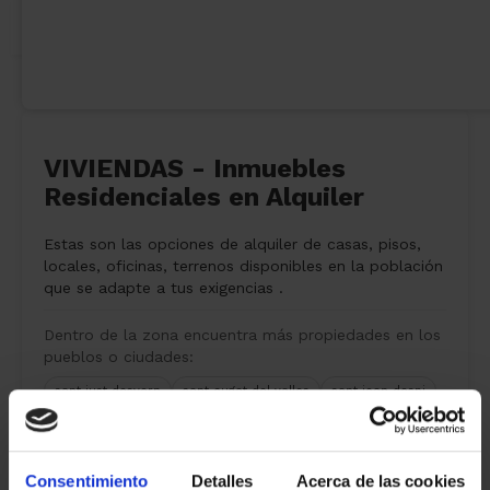
VIVIENDAS - Inmuebles
Residenciales en Alquiler
Estas son las opciones de alquiler de casas, pisos,
locales, oficinas, terrenos disponibles en la población
que se adapte a tus exigencias .
Dentro de la zona encuentra más propiedades en los
pueblos o ciudades:
sant just desvern
sant cugat del valles
sant joan despi
Consentimiento
Detalles
Acerca de las cookies
6 propiedades
alquiler
encontradas