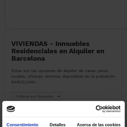
VIVIENDAS - Inmuebles
Residenciales en Alquiler en
Barcelona
Estas son las opciones de alquiler de casas, pisos,
locales, oficinas, terrenos disponibles en la población
BARCELONA .
0 propiedades
alquiler
encontradas
Consentimiento
Detalles
Acerca de las cookies
Mostrar filtros