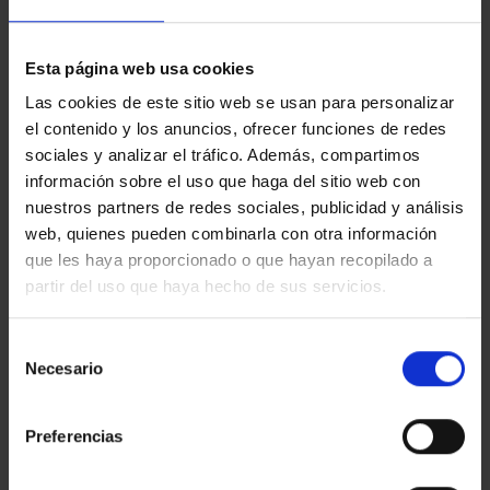
Esta página web usa cookies
Las cookies de este sitio web se usan para personalizar
No hay resultados con tus
el contenido y los anuncios, ofrecer funciones de redes
sociales y analizar el tráfico. Además, compartimos
criterios de búsqueda.
información sobre el uso que haga del sitio web con
Prueba a cambiar los filtros de búsqueda para
nuestros partners de redes sociales, publicidad y análisis
ampliar las posibilidades.
web, quienes pueden combinarla con otra información
que les haya proporcionado o que hayan recopilado a
partir del uso que haya hecho de sus servicios.
Selección
Necesario
de
consentimiento
Preferencias