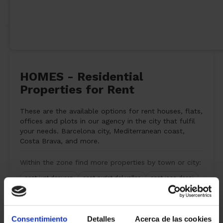
HOMES - Residential
Properties for Rent
These are the available options for rent houses, flats,
offices and plots in our agency in the city that fulfil
your needs. Barcelona city, Mediterranean coast,
Costa Brava, and more.
Within the zone find more properties by town or city:
sant just desvern
sant cugat del valles
sant joan despi
Consentimiento
Detalles
Acerca de las cookies
6 properties
rental
found