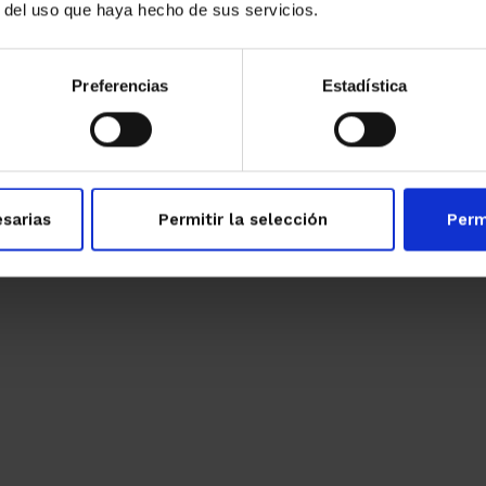
r del uso que haya hecho de sus servicios.
El pasado 20 de marzo había lleno absoluto para
asistir a la presentación del Colectivo Wilson en el
Preferencias
Estadística
Círculo de Economía, formado por prestigiosos
economistas, académicos en distintas universidades
del mundo. Sus componentes son: Jordi Gali,
catedrático en el universidad Pompeu Fabra y
Leer más
Director CREI Carles Boix, catedrático en el
sarias
Permitir la selección
Perm
universidad de Princeton Pol Antras, […]