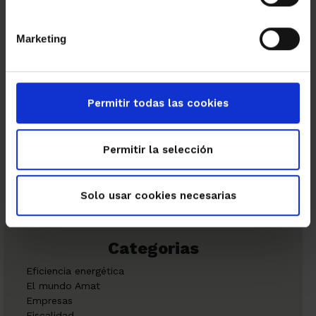
las
Glòries
, sino también de la evolución de este lugar a lo
largo de la historia.
Marketing
Permitir todas las cookies
←
→
Permitir la selección
Solo usar cookies necesarias
Categorias
Eficiencia energética
El mundo Amat
Empresas
Fiscalidad