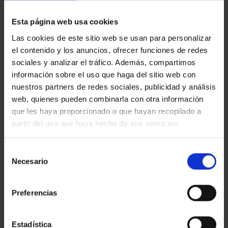
Esta página web usa cookies
Las cookies de este sitio web se usan para personalizar
el contenido y los anuncios, ofrecer funciones de redes
sociales y analizar el tráfico. Además, compartimos
información sobre el uso que haga del sitio web con
nuestros partners de redes sociales, publicidad y análisis
web, quienes pueden combinarla con otra información
que les haya proporcionado o que hayan recopilado a
partir del uso que haya hecho de sus servicios.
Las inmobiliarias ya tienen un ojo puesto en la zona, ya que la
adquisición de inmuebles es todavía asequible y su valor
crecerá a medida que el proyecto avance. En estos momentos
Selección
es un momento muy bueno para adquirir una propiedad a buen
Necesario
de
precio.
consentimiento
Visto que el proyecto tiene una duración prevista de unos
cuatro años, el Ayuntamiento ha propuesto varios usos
Preferencias
provisionales para resolver las principales carencias de
espacios públicos. Para darles a conocer se proponen
itinerarios guiados gratuitos para informar a la ciudadanía
no solo del proceso de transformación de la plaza de
Estadística