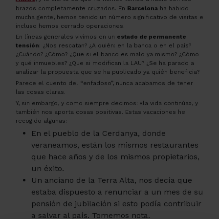
brazos completamente cruzados. En
Barcelona
ha habido
mucha gente, hemos tenido un número significativo de visitas e
incluso hemos cerrado operaciones.
En líneas generales vivimos en un
estado de permanente
tensión
: ¿Nos rescatan? ¿A quién: en la banca o en el país?
¿Cuándo? ¿Cómo? ¿Que si el banco es malo ya mismo? ¿Cómo
y qué inmuebles? ¿Que si modifican la
LAU
? ¿Se ha parado a
analizar la propuesta que se ha publicado ya quién beneficia?
Parece el cuento del “enfadoso”, nunca acabamos de tener
las cosas claras.
Y, sin embargo, y como siempre decimos: «la vida continúa», y
también nos aporta cosas positivas. Estas vacaciones he
recogido algunas:
En el pueblo de la Cerdanya, donde
veraneamos, están los mismos restaurantes
que hace años y de los mismos propietarios,
un éxito.
Un anciano de la Terra Alta, nos decía que
estaba dispuesto a renunciar a un mes de su
pensión de jubilación si esto podía contribuir
a salvar al país. Tomemos nota.