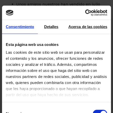
Unos amigos nuestros han vendido en julio
muchos pisos de una promoción en la Costa
Brava.
¡Ampliamos plantilla! ¡Se necesita tanto
Consentimiento
Detalles
Acerca de las cookies
tiempo, tanto esfuerzo para hacer mucho
menos!!
Esperamos que las vacaciones cortas o
Esta página web usa cookies
largas hayan servido para descansar un poco
y “cargar las pilas” por un otoño que
Las cookies de este sitio web se usan para personalizar
promete.
el contenido y los anuncios, ofrecer funciones de redes
sociales y analizar el tráfico. Además, compartimos
Immaculada Amat
información sobre el uso que haga del sitio web con
Amat Immobiliaris
Coodirectora Gerente de
nuestros partners de redes sociales, publicidad y análisis
web, quienes pueden combinarla con otra información
que les haya proporcionado o que hayan recopilado a
partir del uso que haya hecho de sus servicios.
Selección
←
→