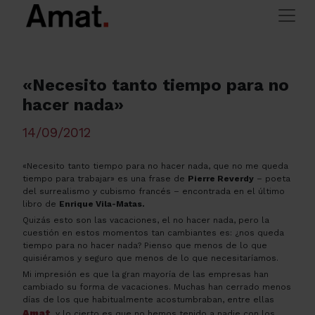
Skip to main content
>
> «Necesito tanto tiempo
Amat Immobiliaris
Noticias y consejos
para no hacer nada»
«Necesito tanto tiempo para no
hacer nada»
14/09/2012
«Necesito tanto tiempo para no hacer nada, que no me queda
tiempo para trabajar» es una frase de
Pierre
Reverdy
– poeta
del surrealismo y cubismo francés – encontrada en el último
libro de
Enrique Vila-Matas.
Quizás esto son las vacaciones, el no hacer nada, pero la
cuestión en estos momentos tan cambiantes es: ¿nos queda
tiempo para no hacer nada? Pienso que menos de lo que
quisiéramos y seguro que menos de lo que necesitaríamos.
Mi impresión es que la gran mayoría de las empresas han
cambiado su forma de vacaciones. Muchas han cerrado menos
días de los que habitualmente acostumbraban, entre ellas
Amat
, y lo cierto es que no hemos tenido a nadie con los