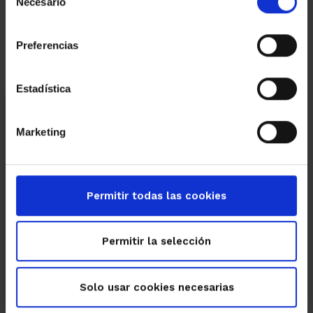
Necesario
de
consentimiento
Preferencias
Estadística
Categorias
Marketing
Eficiencia energética
El mundo Amat
Empresas
Fiscalidad
Permitir todas las cookies
Permitir la selección
Obras nuevas
Recomendaciones para prevenir riesgos
Solo usar cookies necesarias
en espacios exteriores durante el verano