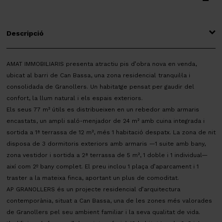
Descripció
AMAT IMMOBILIARIS presenta atractiu pis d’obra nova en venda,
ubicat al barri de Can Bassa, una zona residencial tranquil·la i
consolidada de Granollers. Un habitatge pensat per gaudir del
confort, la llum natural i els espais exteriors.
Els seus 77 m² útils es distribueixen en un rebedor amb armaris
encastats, un ampli saló-menjador de 24 m² amb cuina integrada i
sortida a 1ª terrassa de 12 m², més 1 habitació despatx. La zona de nit
disposa de 3 dormitoris exteriors amb armaris —1 suite amb bany,
zona vestidor i sortida a 2ª terrassa de 5 m², 1 doble i 1 individual—
així com 2º bany complet. El preu inclou 1 plaça d’aparcament i 1
traster a la mateixa finca, aportant un plus de comoditat.
AP GRANOLLERS és un projecte residencial d’arquitectura
contemporània, situat a Can Bassa, una de les zones més valorades
de Granollers pel seu ambient familiar i la seva qualitat de vida.