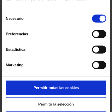
Estic interessat
Selección
Necesario
de
Ref.:
33940
consentimiento
*Camps requerits
Preferencias
Nom
Estadística
Telèfon
E-
Marketing
mail
Missatge
Permitir todas las cookies
Permitir la selección