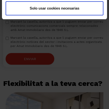
Solo usar cookies necesarias
He llegit, entenc i accepto la
política de privacitat
Marcant la casella, autoritza a que li puguem enviar per correu
electrònic comunicacions comercials sempre relacionades
amb Amat Immobiliaris des de 1948 S.L.
Marcant la casella, autoritza a que li puguem enviar per correu
electrònic notícies del sector i invitacions a actes organitzats
per Amat Immobiliaris des de 1948 S.L.
ENVIAR
Flexibilitat a la teva cerca?