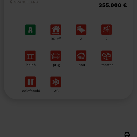
GRANOLLERS
355.000 €
2
90 M
3
2
balcó
prkg
nou
traster
calefacció
AC