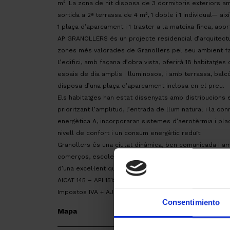
m². La zona de nit disposa de 3 dormitoris exteriors a
sortida a 2ª terrassa de 4 m², 1 doble i 1 individual— ai
1 plaça d’aparcament i 1 traster a la mateixa finca, apo
AP GRANOLLERS és un projecte residencial d’arquitectur
zones més valorades de Granollers pel seu ambient fami
L’edifici, amb façana d’obra vista, oferirà 18 habitatges 
espais de dia amplis i lluminosos, i amb terrassa, balcó
disposa d’una plaça d’aparcament inclosa en el preu.
Els habitatges han estat dissenyats amb distribucions e
prioritzant l’amplitud, l’entrada de llum natural i la co
energètica A, incorporaran sistemes d’aerotèrmia i plaq
nivell de confort i un consum energètic reduït.
Granollers és una ciutat dinàmica, ben comunicada i am
comerços, escoles i zones verdes. Un entorn ideal per es
d’una excel·lent qualitat de vida.
AICAT 145 – API 1519 | VENDA Obra Nova en PROJECTE /pre
Impostos IVA + AJD, segons tipus vigents. Despeses nota
Consentimiento
Mapa