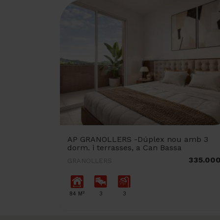
AP GRANOLLERS -Dúplex nou amb 3
dorm. i terrasses, a Can Bassa
335.00
GRANOLLERS
2
84 M
3
3