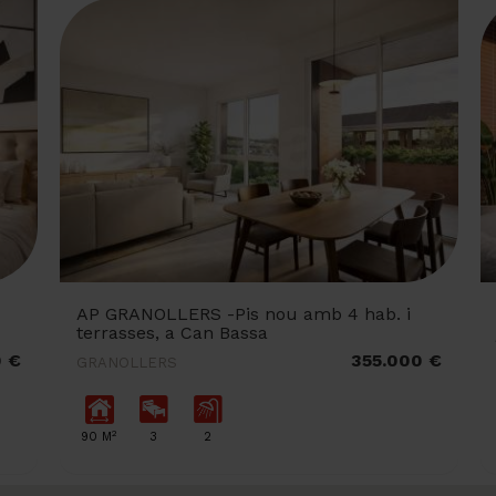
AP GRANOLLERS -Pis nou amb 4 hab. i
terrasses, a Can Bassa
0 €
355.000 €
GRANOLLERS
2
90 M
3
2