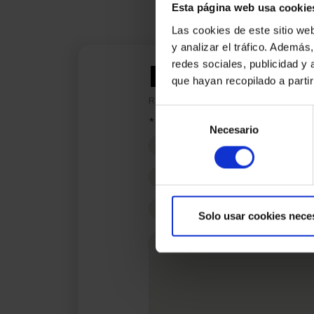
Esta página web usa cookie
Las cookies de este sitio we
y analizar el tráfico. Ademá
Estic inte
redes sociales, publicidad y
que hayan recopilado a parti
Ref.:
33939
Selección
*Camps requerits
Necesario
de
Nom
consentimiento
Telèfon
E-
Solo usar cookies nece
mail
Missatge