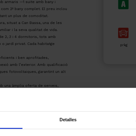
mb armaris —1 suite amb bany i
xí com 2º bany complet. El preu inclou
rtant un plus de comoditat.
a, situat a Can Bassa, una de les
liar i la seva qualitat de vida.
de 2, 3 i 4 dormitoris, tots amb
 o jardí privat. Cada habitatge
prkg
ficients i ben aprofitades,
nnexió amb l’exterior. Amb qualificació
ues fotovoltaiques, garantint un alt
b una àmplia oferta de serveis,
tablir-hi la teva nova llar i gaudir
venda | Llicencia: en TRAMIT. |
rials i registrals, segons aranzel.
Detalles