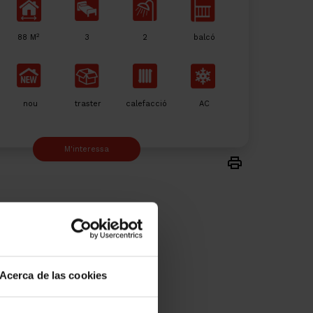
2
88 M
3
2
balcó
nou
traster
calefacció
AC
M'interessa
Acerca de las cookies