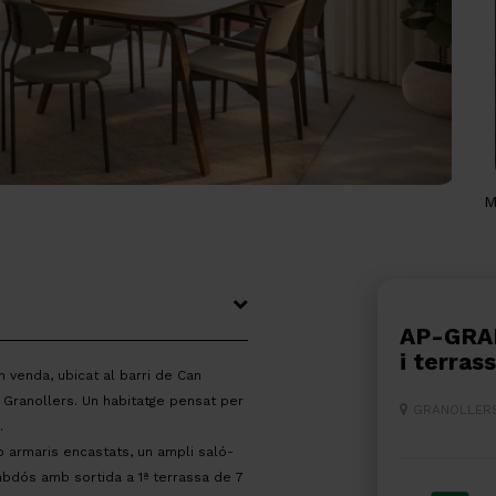
M
AP-GRANOLLERS -Pis nou amb 3 dorm.
i terras
 venda, ubicat al barri de Can
e Granollers. Un habitatge pensat per
GRANOLLER
.
b armaris encastats, un ampli saló-
bdós amb sortida a 1ª terrassa de 7