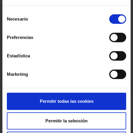
Estic interessat
Selección
Necesario
de
Ref.:
33419
consentimiento
*Camps requerits
Preferencias
Nom
Telèfon
Estadística
E-
mail
Marketing
Missatge
Permitir todas las cookies
Permitir la selección