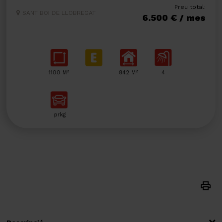
Preu total:
SANT BOI DE LLOBREGAT
6.500 € / mes
2
2
1100 M
842 M
4
prkg