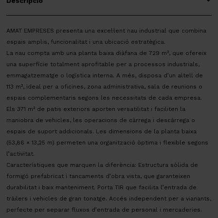
Descripció
AMAT EMPRESES presenta una excel·lent nau industrial que combina
espais amplis, funcionalitat i una ubicació estratègica.
La nau compta amb una planta baixa diàfana de 729 m², que ofereix
una superfície totalment aprofitable per a processos industrials,
emmagatzematge o logística interna. A més, disposa d’un altell de
113 m², ideal per a oficines, zona administrativa, sala de reunions o
espais complementaris segons les necessitats de cada empresa.
Els 371 m² de patis exteriors aporten versatilitat i faciliten la
maniobra de vehicles, les operacions de càrrega i descàrrega o
espais de suport addicionals. Les dimensions de la planta baixa
(53,86 × 13,25 m) permeten una organització òptima i flexible segons
l’activitat.
Característiques que marquen la diferència: Estructura sòlida de
formigó prefabricat i tancaments d’obra vista, que garanteixen
durabilitat i baix manteniment. Porta TIR que facilita l’entrada de
tràilers i vehicles de gran tonatge. Accés independent per a vianants,
perfecte per separar fluxos d’entrada de personal i mercaderies.