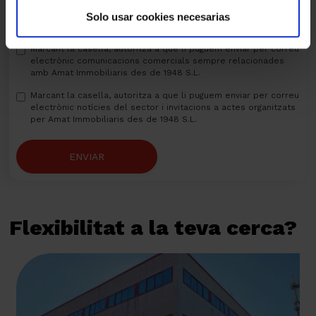
Solo usar cookies necesarias
He llegit, entenc i accepto la
política de privacitat
Marcant la casella, autoritza a que li puguem enviar per correu
electrònic comunicacions comercials sempre relacionades
amb Amat Immobiliaris des de 1948 S.L.
Marcant la casella, autoritza a que li puguem enviar per correu
electrònic notícies del sector i invitacions a actes organitzats
per Amat Immobiliaris des de 1948 S.L.
ENVIAR
Flexibilitat a la teva cerca?