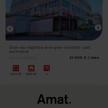
Gran nau logística amb gran visibilitat i pati
perimetral
21.000 € / mes
CASTELLDEFELS
2
2
4002 M
3666 M
4