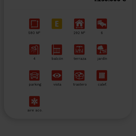
2
2
580 M
292 M
6
4
balcón
terraza
jardín
parking
vista
trastero
calef.
aire aco.