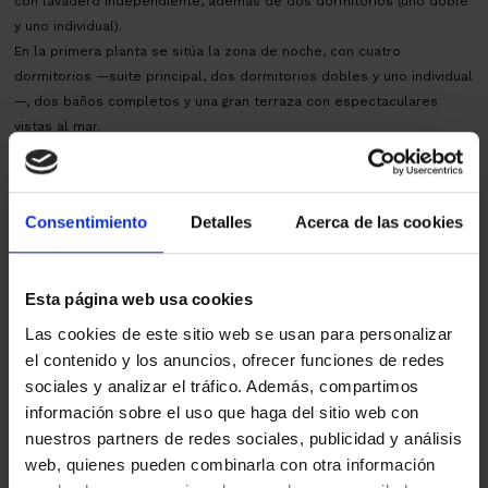
con lavadero independiente, además de dos dormitorios (uno doble
y uno individual).
En la primera planta se sitúa la zona de noche, con cuatro
dormitorios —suite principal, dos dormitorios dobles y uno individual
—, dos baños completos y una gran terraza con espectaculares
vistas al mar.
A nivel de jardín, la propiedad dispone de garaje con capacidad para
tres vehículos, trastero, baño, altillo y zona de máquinas.
Consentimiento
Detalles
Acerca de las cookies
La vivienda está equipada con aire acondicionado, calefacción por
radiadores y placas solares para el consumo eléctrico, ofreciendo
confort y eficiencia energética. Ubicación inmejorable en una de las
Esta página web usa cookies
zonas residenciales más valoradas de Sant Just Desvern, con fácil
acceso a Barcelona y a todos los servicios.
Las cookies de este sitio web se usan para personalizar
AICAT 145 – API 1519 | VENTA 2ªMANO para REFORMAR | CEE: F25Q30L12
el contenido y los anuncios, ofrecer funciones de redes
– CHB 07136714001 | Impuesto ITP, según tipo vigente. Gastos
sociales y analizar el tráfico. Además, compartimos
notariales y registrales, según arancel.
información sobre el uso que haga del sitio web con
nuestros partners de redes sociales, publicidad y análisis
Mapa
web, quienes pueden combinarla con otra información