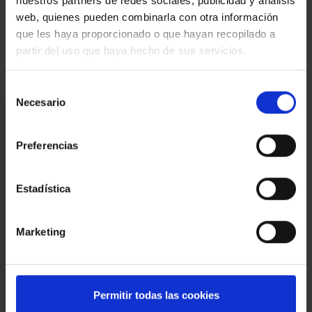
nuestros partners de redes sociales, publicidad y análisis
Gastos notariales y registrales, según arancel.
web, quienes pueden combinarla con otra información
que les haya proporcionado o que hayan recopilado a
Mapa
partir del uso que haya hecho de sus servicios.
Selección
Necesario
de
Estoy interesado
consentimiento
Preferencias
Ref.:
30257
*Campos requeridos
Nombre
Estadística
Teléfono
Marketing
E-
mail
Mensaje
Permitir todas las cookies