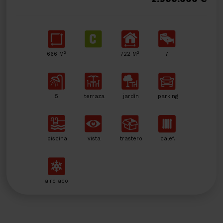
2
2
666 M
722 M
7
5
terraza
jardín
parking
piscina
vista
trastero
calef.
aire aco.