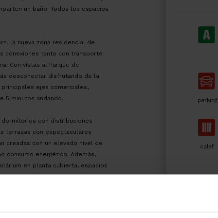
omparten un baño. Todos los espacios
vern, la nueva zona residencial de
es conexiones tanto con transporte
na. Con vistas al Parque de
rás desconectar disfrutando de la
 principales ejes comerciales,
de 5 minutos andando.
parking
3 dormitorios con distribuciones
ias terrazas con espectaculares
tán creadas con un elevado nivel de
calef.
nimo consumo energético. Además,
solárium en planta cubierta, espacios
a sótano con plazas de aparcamiento
IÓN | Licencia: OMA 20232316.