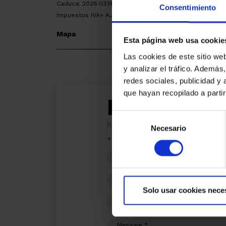
Caduca: 2028.03.14 Entrega Obra: 2027.12.31
Consentimiento
Impuestos IVA+ AJD, según tipos vigentes. Gastos notari
Mapa
Esta página web usa cookie
Las cookies de este sitio we
y analizar el tráfico. Ademá
redes sociales, publicidad y
que hayan recopilado a parti
Estoy inte
Selección
Ref.:
32565
Necesario
de
*Campos requeridos
consentimiento
Nombre
Teléfono
Solo usar cookies nece
E-
mail
Mensaje