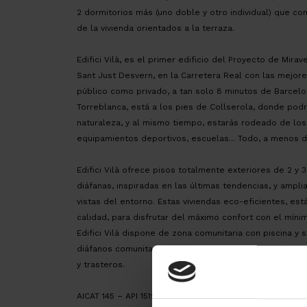
2 dormitorios más (uno doble y otro individual) que c
de la vivienda orientados a la terraza.
Edifici Vilà, es el primer edificio del Proyecto de Mira
Sant Just Desvern, en la Carretera Real con las mejor
público como privado, a tan solo 8 minutos de Barcelo
Torreblanca, está a los pies de Collserola, donde pod
naturaleza, y al mismo tiempo, estarás rodeado de los
equipamientos deportivos, escuelas... Todo, a menos 
Edifici Vilà ofrece pisos totalmente exteriores de 2 y 
diáfanas, inspiradas en las últimas tendencias, y ampl
vistas del entorno. Estas viviendas eco-eficientes, es
calidad, para disfrutar del máximo confort con el mí
Edifici Vilà dispone de zona comunitaria con piscina y 
diáfanos comunitarios para un uso polivalente y plant
y trasteros.
AICAT 145 – API 1519 | VENTA OBRA NUEVA en CONSTRUCC