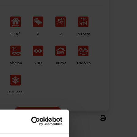
2
95 M
3
2
terraza
piscina
vista
nuevo
trastero
aire aco.
Me interesa