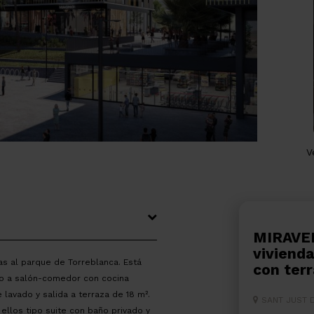
V
MIRAVERN RESIDENCIAL - Exclusiva
vivienda
s al parque de Torreblanca. Está
con ter
ado a salón-comedor con cocina
lavado y salida a terraza de 18 m².
SANT JUST 
ellos tipo suite con baño privado y