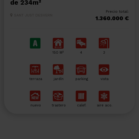
de 234m²
Precio total:
SANT JUST DESVERN
1.360.000 €
2
150 M
4
3
terraza
jardín
parking
vista
nuevo
trastero
calef.
aire aco.