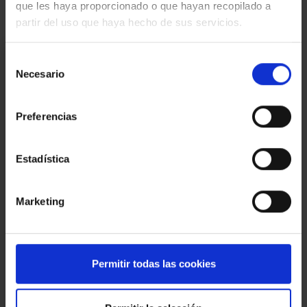
que les haya proporcionado o que hayan recopilado a
partir del uso que haya hecho de sus servicios.
Estoy interesado
Selección
Necesario
de
Ref.:
31229
consentimiento
*Campos requeridos
Preferencias
Nombre
Estadística
Teléfono
E-
Marketing
mail
Mensaje
Permitir todas las cookies