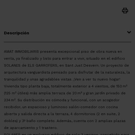
Descripción
AMAT IMMOBILIARIS presenta excepcional piso de obra nueva en
venta, ya finalizado y listo para entrar a vivir, situado en el edificio
SOLANES de ELS GARROFERS, en Sant Just Desvern. Un proyecto de
arquitectura vanguardista pensado para disfrutar de la naturaleza, la
tranquilidad y unas agradables vistas. ¡Ven a ver tu nuevo hogar!
Vivienda tipo planta baja, totalmente exterior a 4 vientos, de 150 m²
(125 m² útiles) más amplia terraza de 20 m² y gran jardín privado de
234 m². Su distribución es cómoda y funcional, con un acogedor
recibidor, un espacioso y luminoso salón-comedor con cocina
abierta y salida directa a la terraza, 4 dormitorios (2 en suite, 2
dobles) y 3º baño completo. Además, cuenta con 2 amplias plazas
de aparcamiento y 1 trastero.
SOLANES es un exclusivo edificio de solo 3 vecinos, concebido para