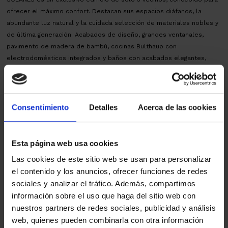
ofrecer el máximo confort. Destacan sus espacios diáfanos, la
abundante luz natural y la cuidada selección de materiales nobles y
de última generación. Acabados de diseño, grandes ventanales,
pavimento de madera de bambú, cocinas Bulthaup con
electrodomésticos integrados y baños con acabados elegantes,
crean ambientes cálidos, relajantes y funcionales. El edificio forma
parte del conjunto residencial ELS GARROFERS, ubicado a los pies
de Collserola y a 5 min. del centro población. Una localización
privilegiada que combina la cercanía a Barcelona con la tranquilidad,
Consentimiento
Detalles
Acerca de las cookies
el entorno natural y una completa oferta de servicios. Una
oportunidad única para estrenar vivienda en un entorno inmejorable.
AICAT 145 – API 1519 | VENTA Obra Nueva Terminada | Entrega:
Esta página web usa cookies
INMEDIATA | CEELVXXMJT38 – CHB00959626001 | Impuestos IVA+ AJD,
Las cookies de este sitio web se usan para personalizar
según tipos vigentes. Gastos notariales y registrales, según arancel.
el contenido y los anuncios, ofrecer funciones de redes
Mapa
sociales y analizar el tráfico. Además, compartimos
información sobre el uso que haga del sitio web con
nuestros partners de redes sociales, publicidad y análisis
Vídeo
web, quienes pueden combinarla con otra información