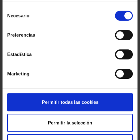
Ref.:
32958
Selección
*Campos requeridos
Necesario
de
Nombre
consentimiento
Preferencias
Teléfono
E-
Estadística
mail
Mensaje
Marketing
Permitir todas las cookies
Permitir la selección
He leído, entiendo y acepto la
política de privacidad