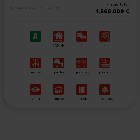
Precio total:
SANT CUGAT DEL VALLES
1.560.000 €
2
232 M
3
4
terraza
jardín
parking
piscina
vista
nuevo
calef.
aire aco.