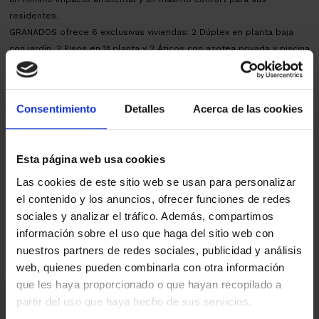
residentes.
GRANADOS ofrece 6 exclusivas viviendas: 2 Dúplex en planta baja
con jardín, 2 Pisos en 1ª planta y 2 Áticos con azotea privada y piscina
en cubierta. Además, ofrece la posibilidad de adquirir plazas de
aparcamiento, por 27.000€ cada una, en edificio de al lado.
AICAT 145 – API 1519 | VENTA OBRA NUEVAen PROJECTE | licencia: 44710.
Consentimiento
Detalles
Acerca de las cookies
Caduca: 2029 Entrega Obra: 2028
Impostos IVA+ AJD, segons tipus vigents. Despeses notarials i
registrals, segons arancel.
Esta página web usa cookies
Mapa
Las cookies de este sitio web se usan para personalizar
el contenido y los anuncios, ofrecer funciones de redes
sociales y analizar el tráfico. Además, compartimos
Vídeo
información sobre el uso que haga del sitio web con
nuestros partners de redes sociales, publicidad y análisis
web, quienes pueden combinarla con otra información
que les haya proporcionado o que hayan recopilado a
Estoy interesado
partir del uso que haya hecho de sus servicios.