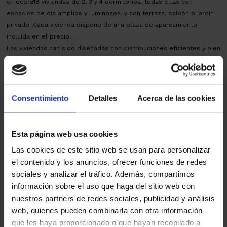
ofrecerá18 viviendas de 2, 3 y 4 dormitorios, todas ellas con
espacios de día amplios y luminosos, y con terraza, balcón o jardín
privado. Cada vivienda dispone de una plaza de aparcamiento
incluida en el precio.
Las viviendas han sido diseñadas con distribuciones eficientes y bien
aprovechadas, priorizando la amplitud, la entrada de luz natural y la
conexión con el exterior. Con calificación energética A, incorporarán
sistemas de aerotermia y placas fotovoltaicas, garantizando un alto
nivel de confort y un consumo energético reducido.
Consentimiento
Detalles
Acerca de las cookies
Granollers es una ciudad dinámica, bien comunicada y con una
amplia oferta de servicios, comercios, escuelas y zonas verdes. Un
entorno ideal para establecer tu nuevo hogar y disfrutar de una
Esta página web usa cookies
excelente calidad de vida.
Las cookies de este sitio web se usan para personalizar
AICAT 145 – API 1519 | VENTA Obra Nueva en PROYECTO / preventa |
el contenido y los anuncios, ofrecer funciones de redes
Licencia: en TRAMITE. | Impuestos IVA+ AJD, según tipos vigentes.
sociales y analizar el tráfico. Además, compartimos
Gastos notariales y registrales, según arancel.
información sobre el uso que haga del sitio web con
Mapa
nuestros partners de redes sociales, publicidad y análisis
web, quienes pueden combinarla con otra información
que les haya proporcionado o que hayan recopilado a