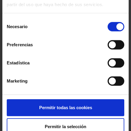
partir del uso que haya hecho de sus servicios.
Estoy interesado
Selección
Necesario
de
Ref.:
33952
consentimiento
*Campos requeridos
Preferencias
Nombre
Teléfono
Estadística
E-
mail
Marketing
Mensaje
Permitir todas las cookies
Permitir la selección