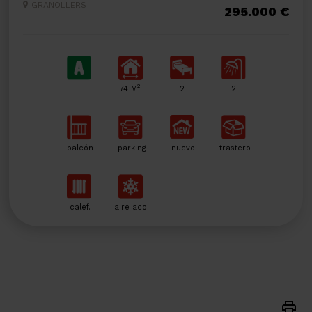
GRANOLLERS
295.000 €
2
74 M
2
2
balcón
parking
nuevo
trastero
calef.
aire aco.