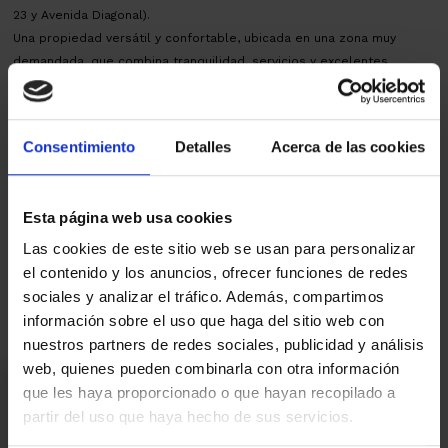
23 y Avenida Diagonal).
Una propiedad versátil y confortable, ubicada en una zona muy
demandada, que combina tranquilidad, servicios y excelentes
comunicaciones.
AICAT 145 – API 1519 | VENTA 2ªmano en BUEN ESTADO | CEE:
Consentimiento
Detalles
Acerca de las cookies
0K35N86PL - Impuesto ITP, según tipo vigente. Gastos notariales y
registrales, según arancel.
Mapa
Esta página web usa cookies
Las cookies de este sitio web se usan para personalizar
el contenido y los anuncios, ofrecer funciones de redes
Vídeo
sociales y analizar el tráfico. Además, compartimos
información sobre el uso que haga del sitio web con
nuestros partners de redes sociales, publicidad y análisis
web, quienes pueden combinarla con otra información
Estoy interesado
que les haya proporcionado o que hayan recopilado a
partir del uso que haya hecho de sus servicios.
Ref.:
33891