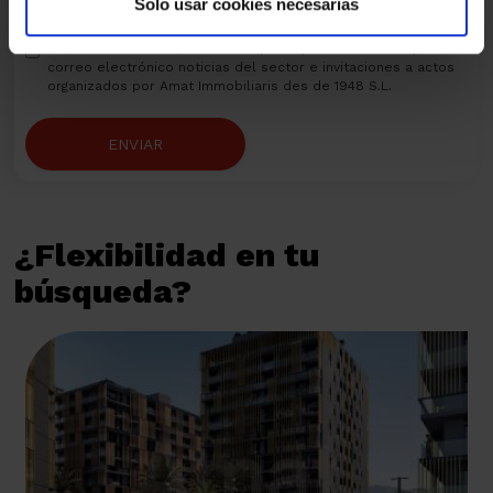
Solo usar cookies necesarias
relacionadas con Amat Immobiliaris des de 1948 S.L.
Marcando la casilla, autoriza a que le podamos enviar por
correo electrónico noticias del sector e invitaciones a actos
organizados por Amat Immobiliaris des de 1948 S.L.
ENVIAR
¿Flexibilidad en tu
búsqueda?