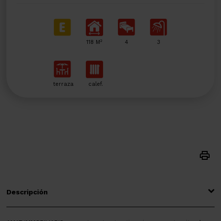
2
118 M
4
3
terraza
calef.
Descripción