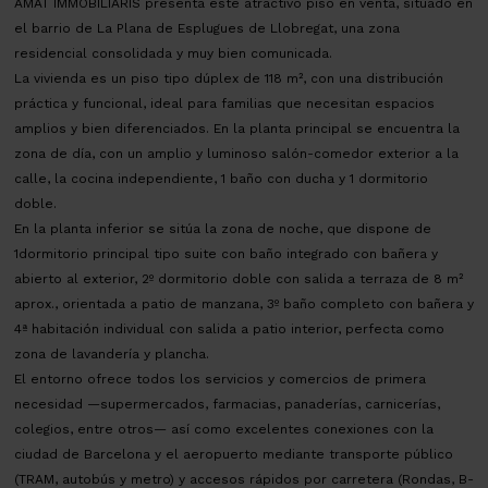
AMAT IMMOBILIARIS presenta este atractivo piso en venta, situado en
el barrio de La Plana de Esplugues de Llobregat, una zona
residencial consolidada y muy bien comunicada.
La vivienda es un piso tipo dúplex de 118 m², con una distribución
práctica y funcional, ideal para familias que necesitan espacios
amplios y bien diferenciados. En la planta principal se encuentra la
zona de día, con un amplio y luminoso salón-comedor exterior a la
calle, la cocina independiente, 1 baño con ducha y 1 dormitorio
doble.
En la planta inferior se sitúa la zona de noche, que dispone de
1dormitorio principal tipo suite con baño integrado con bañera y
abierto al exterior, 2º dormitorio doble con salida a terraza de 8 m²
aprox., orientada a patio de manzana, 3º baño completo con bañera y
4ª habitación individual con salida a patio interior, perfecta como
zona de lavandería y plancha.
El entorno ofrece todos los servicios y comercios de primera
necesidad —supermercados, farmacias, panaderías, carnicerías,
colegios, entre otros— así como excelentes conexiones con la
ciudad de Barcelona y el aeropuerto mediante transporte público
(TRAM, autobús y metro) y accesos rápidos por carretera (Rondas, B-