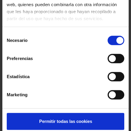
web, quienes pueden combinarla con otra información
Mapa
que les haya proporcionado o que hayan recopilado a
partir del uso que haya hecho de sus servicios.
Selección
Necesario
Estoy interesado
de
consentimiento
Ref.:
33437
Preferencias
*Campos requeridos
Nombre
Estadística
Teléfono
Marketing
E-
mail
Mensaje
Permitir todas las cookies