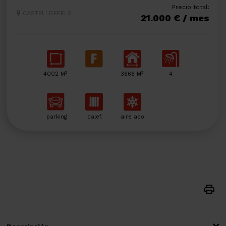
Precio total:
CASTELLDEFELS
21.000 € / mes
2
2
4002 M
3666 M
4
parking
calef.
aire aco.