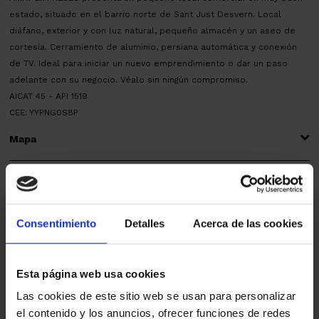
estado, situado en el barrio norte de Sant Just Desvern. Local
diáfano, exterior y con luz natural, pequeño almacén y un aseo de
cortesía. Cerramiento de aluminio, persiana automática y conexión
de TV. Ideal para iniciar un nuevo emprendimiento o dar un paso
adelante con su negocio. Véalo sin ningún compromiso.
AICAT 45 - API 1519
CEE: YYPNG0S8P
Mapa
Estoy interesado
Consentimiento
Detalles
Acerca de las cookies
Ref.:
33818
Esta página web usa cookies
*Campos requeridos
Nombre
Las cookies de este sitio web se usan para personalizar
el contenido y los anuncios, ofrecer funciones de redes