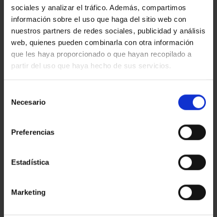
Teléfono
sociales y analizar el tráfico. Además, compartimos
información sobre el uso que haga del sitio web con
E-
nuestros partners de redes sociales, publicidad y análisis
mail
web, quienes pueden combinarla con otra información
Mensaje
que les haya proporcionado o que hayan recopilado a
partir del uso que haya hecho de sus servicios.
Selección
Necesario
de
consentimiento
Preferencias
He leído, entiendo y acepto la
política de privacidad
Estadística
Marcando la casilla, autoriza a que le podamos enviar por
correo electrónico comunicaciones comerciales siempre
relacionadas con Amat Immobiliaris des de 1948 S.L.
Marketing
Marcando la casilla, autoriza a que le podamos enviar por
correo electrónico noticias del sector e invitaciones a actos
organizados por Amat Immobiliaris des de 1948 S.L.