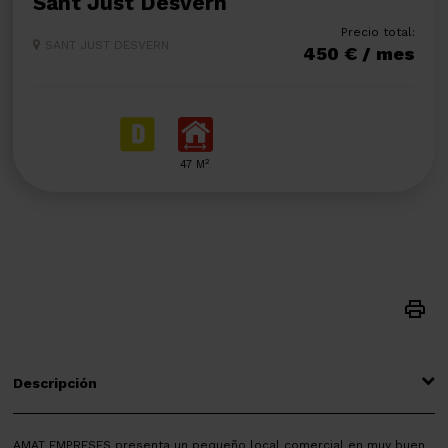
Sant Just Desvern
Precio total:
SANT JUST DESVERN
450 € / mes
2
47 M
Descripción
AMAT EMPRESES presenta un pequeño local comercial en muy buen