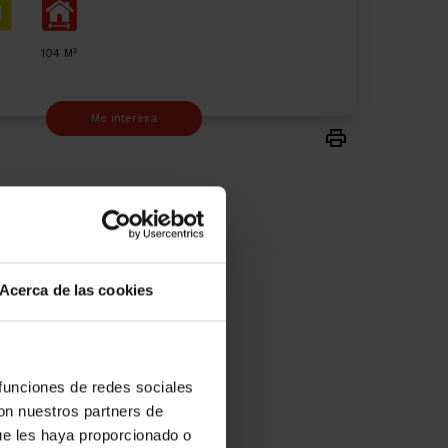
2
104 M
Me interesa
Acerca de las cookies
 funciones de redes sociales
con nuestros partners de
ue les haya proporcionado o