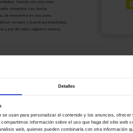
ividades. Cuenta con una zona
n baño completo con ducha.
, se encuentra en una zona
úblico cercano y buena accesibilidad,
a a pie de calle, logística urbana,
Detalles
resado
s
b se usan para personalizar el contenido y los anuncios, ofrecer
s, compartimos información sobre el uso que haga del sitio web 
 análisis web, quienes pueden combinarla con otra información q