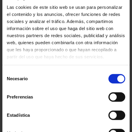
Estic interessat
Las cookies de este sitio web se usan para personalizar
Ref.:
33794
el contenido y los anuncios, ofrecer funciones de redes
*Camps requerits
sociales y analizar el tráfico. Además, compartimos
Nom
información sobre el uso que haga del sitio web con
nuestros partners de redes sociales, publicidad y análisis
Telèfon
web, quienes pueden combinarla con otra información
que les haya proporcionado o que hayan recopilado a
E-
partir del uso que haya hecho de sus servicios.
mail
Missatge
Selección
Necesario
de
consentimiento
Preferencias
Estadística
He llegit, entenc i accepto la
política de privacitat