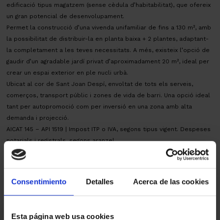
edificació tipus magatzem (sense cèdula d’habitabilitat), que ofereix
un gran potencial de desenvolupament.
Permet la construcció d’una vivenda unifamiliar de fins a 130 m², amb
la possibilitat de distribuir-la en planta baixa + 2 plantes, adaptant-
la completament a les teves necessitats. A més, existeix l’opció de
gaudir d’un agradable jardí privat d’aproximadament 20 m², ideal per
crear un espai exterior en ple nucli urbà.
Ubicat al cor de Sant Joan Despí, envoltat de tots els serveis,
comerços, transport públic i zones de vida de barri. Una opció ideal
tant per autopromoció com per inversió en una zona amb alta
demanda i projecció.
AICAT 145 – API 1519 | Impost ITP o IVA, segons tipus vigent. Despeses
notarials i registrals, segons aranzel.
Mapa
Consentimiento
Detalles
Acerca de las cookies
Esta página web usa cookies