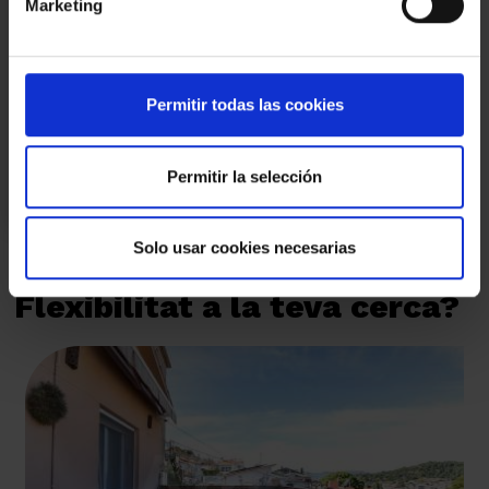
Marketing
Marcant la casella, autoritza a que li puguem enviar per correu
electrònic comunicacions comercials sempre relacionades
amb Amat Immobiliaris des de 1948 S.L.
Marcant la casella, autoritza a que li puguem enviar per correu
Permitir todas las cookies
electrònic notícies del sector i invitacions a actes organitzats
per Amat Immobiliaris des de 1948 S.L.
Permitir la selección
ENVIAR
Solo usar cookies necesarias
Flexibilitat a la teva cerca?