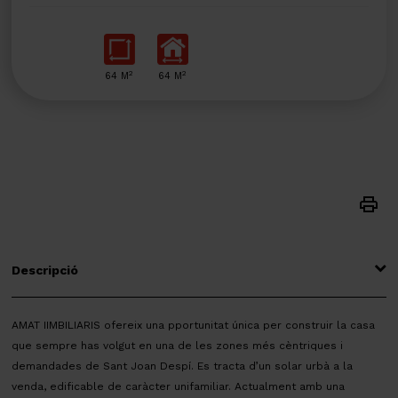
2
2
64 M
64 M
Descripció
AMAT IIMBILIARIS ofereix una pportunitat única per construir la casa
que sempre has volgut en una de les zones més cèntriques i
demandades de Sant Joan Despí. Es tracta d’un solar urbà a la
venda, edificable de caràcter unifamiliar. Actualment amb una