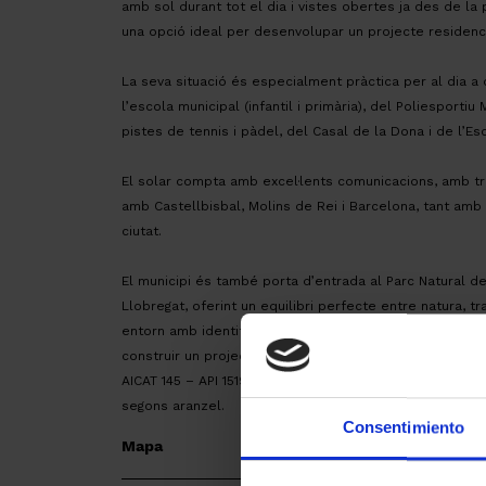
amb sol durant tot el dia i vistes obertes ja des de la 
una opció ideal per desenvolupar un projecte residenci
La seva situació és especialment pràctica per al dia a
l’escola municipal (infantil i primària), del Poliesporti
pistes de tennis i pàdel, del Casal de la Dona i de l’Es
El solar compta amb excel·lents comunicacions, amb t
amb Castellbisbal, Molins de Rei i Barcelona, tant am
ciutat.
El municipi és també porta d’entrada al Parc Natural de C
Llobregat, oferint un equilibri perfecte entre natura, tra
entorn amb identitat pròpia, ambient familiar i qualitat
construir un projecte a mida en un poble amb encant i 
AICAT 145 – API 1519 -| Impost ITP, segons tipus vigent. D
segons aranzel.
Consentimiento
Mapa