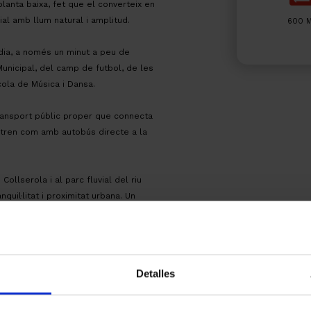
planta baixa, fet que el converteix en
al amb llum natural i amplitud.
600 
 dia, a només un minut a peu de
u Municipal, del camp de futbol, de les
cola de Música i Dansa.
ransport públic proper que connecta
b tren com amb autobús directe a la
ollserola i al parc fluvial del riu
nquil·litat i proximitat urbana. Un
 de vida, ideal per a qui busca
tots els serveis.
espeses notarials i registrals,
Detalles