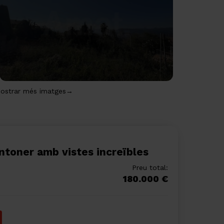
ostrar més imatges→
antoner amb vistes increïbles
Preu total:
180.000 €