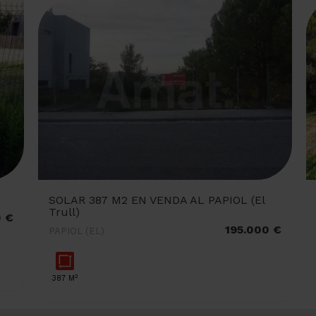
SOLAR 387 M2 EN VENDA AL PAPIOL (El
Trull)
0 €
195.000 €
PAPIOL (EL)
2
387 M