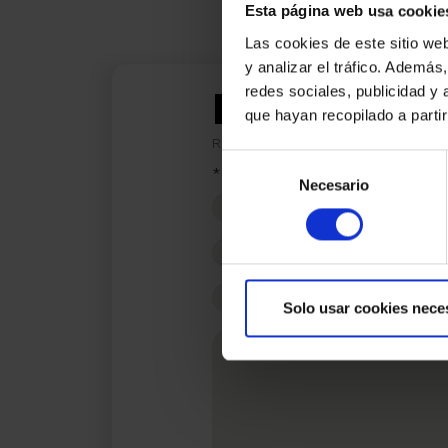
Esta página web usa cookie
Las cookies de este sitio we
y analizar el tráfico. Ademá
Estic inte
redes sociales, publicidad y
que hayan recopilado a parti
Ref.:
32450
Selección
*Camps requerits
Necesario
de
Nom
consentimiento
Telèfon
E-
Solo usar cookies nece
mail
Missatge