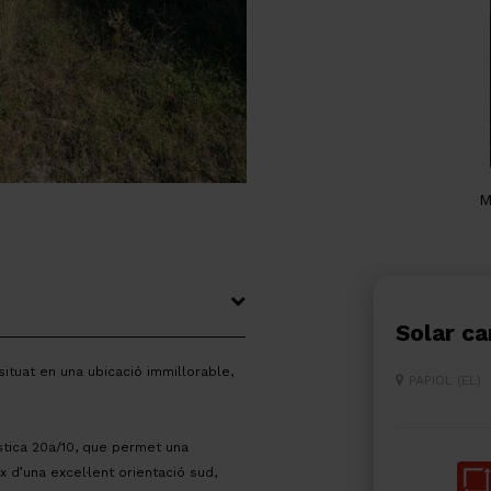
M
Solar c
ituat en una ubicació immillorable,
PAPIOL (EL)
ística 20a/10, que permet una
 d’una excel·lent orientació sud,