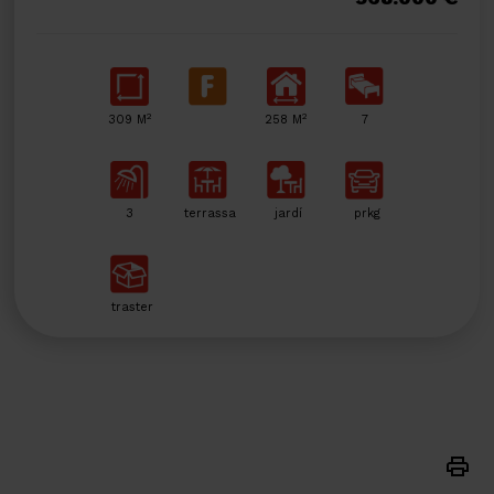
2
2
309 M
258 M
7
3
terrassa
jardí
prkg
traster