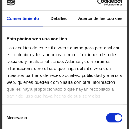
Per a més informació, no dubti a contactar amb nosaltres.
AICAT 145 – API 1519 | VENDA 2ªMÀ per REFORMAR | CEE:DWDLFSYP1 –
CHB01508026001 | Impost ITP, segons tipus vigent. Despeses
Consentimiento
Detalles
Acerca de las cookies
notarials i registrals, segons aranzel.
Mapa
Esta página web usa cookies
Las cookies de este sitio web se usan para personalizar
Video
el contenido y los anuncios, ofrecer funciones de redes
sociales y analizar el tráfico. Además, compartimos
información sobre el uso que haga del sitio web con
nuestros partners de redes sociales, publicidad y análisis
Estic interessat
web, quienes pueden combinarla con otra información
que les haya proporcionado o que hayan recopilado a
partir del uso que haya hecho de sus servicios.
Ref.:
33724
*Camps requerits
Selección
Nom
Necesario
de
consentimiento
Telèfon