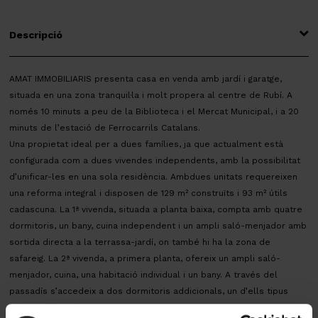
Descripció
AMAT IMMOBILIARIS presenta casa en venda amb jardí i garatge,
situada en una zona tranquil·la i molt propera al centre de Rubí. A
només 10 minuts a peu de la Biblioteca i el Mercat Municipal, i a 20
minuts de l’estació de Ferrocarrils Catalans.
Una propietat ideal per a dues famílies, ja que actualment està
configurada com a dues vivendes independents, amb la possibilitat
d’unificar-les en una sola residència. Ambdues unitats requereixen
una reforma integral i disposen de 129 m² construïts i 93 m² útils
cadascuna. La 1ª vivenda, situada a planta baixa, compta amb quatre
dormitoris, un bany, cuina independent i un ampli saló-menjador amb
sortida directa a la terrassa-jardí, on també hi ha la zona de
safareig. La 2ª vivenda, a primera planta, ofereix un ampli saló-
menjador, cuina, una habitació individual i un bany. A través del
passadís s’accedeix a dos dormitoris addicionals, un d’ells tipus
suite amb bany integrat.