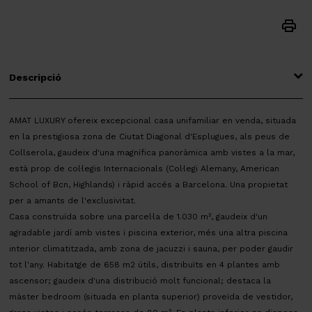
Descripció
AMAT LUXURY ofereix excepcional casa unifamiliar en venda, situada
en la prestigiosa zona de Ciutat Diagonal d'Esplugues, als peus de
Collserola, gaudeix d'una magnífica panoràmica amb vistes a la mar,
està prop de col·legis Internacionals (Col·legi Alemany, American
School of Bcn, Highlands) i ràpid accés a Barcelona. Una propietat
per a amants de l'exclusivitat.
Casa construïda sobre una parcel·la de 1.030 m², gaudeix d'un
agradable jardí amb vistes i piscina exterior, més una altra piscina
interior climatitzada, amb zona de jacuzzi i sauna, per poder gaudir
tot l'any. Habitatge de 658 m2 útils, distribuïts en 4 plantes amb
ascensor; gaudeix d'una distribució molt funcional; destaca la
màster bedroom (situada en planta superior) proveïda de vestidor,