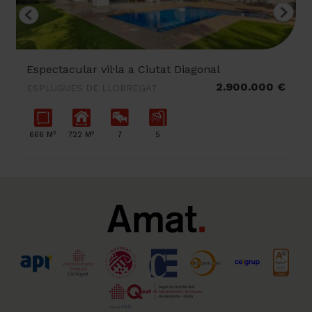
Espectacular vil·la a Ciutat Diagonal
2.900.000 €
ESPLUGUES DE LLOBREGAT
2
2
666 M
722 M
7
5