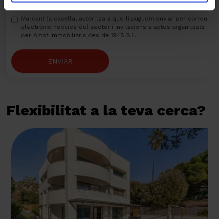
amb Amat Immobiliaris des de 1948 S.L.
Marcant la casella, autoritza a que li puguem enviar per correu
electrònic notícies del sector i invitacions a actes organitzats
per Amat Immobiliaris des de 1948 S.L.
ENVIAR
Flexibilitat a la teva cerca?