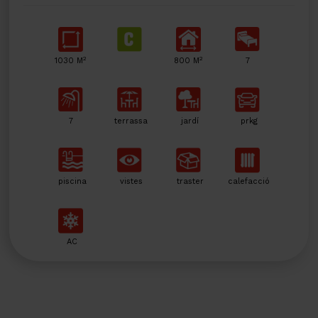
2
2
1030 M
800 M
7
7
terrassa
jardí
prkg
piscina
vistes
traster
calefacció
AC