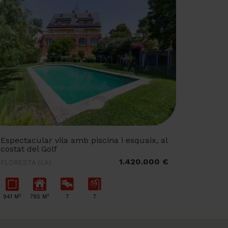
Espectacular vila amb piscina i esquaix, al
costat del Golf
1.420.000 €
FLORESTA (LA)
2
2
941 M
785 M
7
7