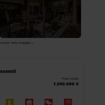
ostrar més imatges→
e somni!
Preu total:
S
1.200.000 €