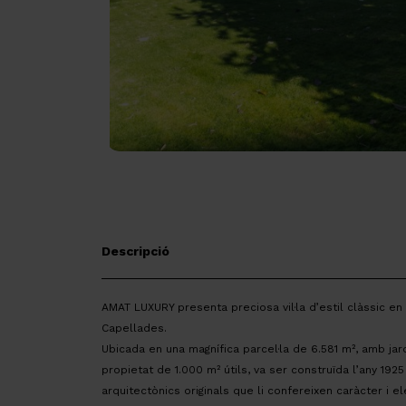
Descripció
AMAT LUXURY presenta preciosa vil·la d’estil clàssic en
Capellades.
Ubicada en una magnífica parcel·la de 6.581 m², amb jard
propietat de 1.000 m² útils, va ser construïda l’any 192
arquitectònics originals que li confereixen caràcter i 