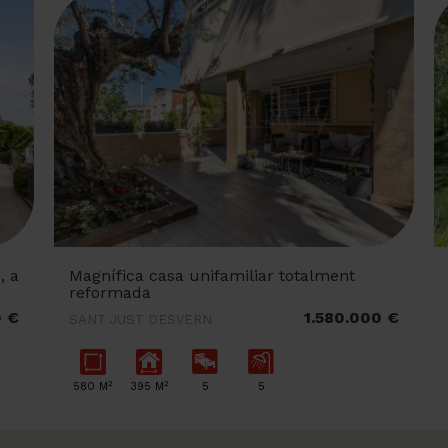
, a
Magnífica casa unifamiliar totalment
reformada
0 €
1.580.000 €
SANT JUST DESVERN
2
2
580 M
395 M
5
5