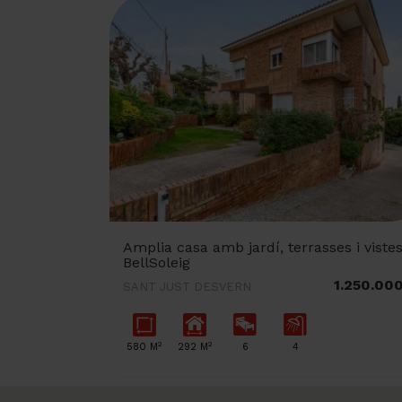
Amplia casa amb jardí, terrasses i vistes
BellSoleig
1.250.00
SANT JUST DESVERN
2
2
580 M
292 M
6
4