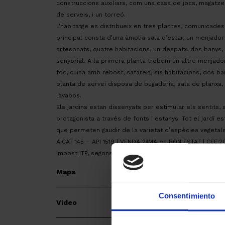
construccions auxiliars, com una casa de jocs, magatze
de serveis, i un torreó.
L’habitatge es distribueix en tres plantes, comunicades
principal consta d’una àmplia sala d’estar, un menjador
artesonats, quatre habitacions, un despatx, dos banys,
senyorial. A la primera planta trobem un altre menjado
foc, cuina amb rebost, safareig, sis habitacions, dos ban
planta de servei disposa de bugaderia, sala de planxa, 
lavabos.
Els jardins estan dissenyats per estimular els sentits,
protagonista a través de fonts i estanys. Tot el jardí e
que permeten gaudir de la varietat d’espècies vegeta
AICAT 145 – API 1519 | VENDA 2ªMÀ en BON ESTAT | CE
Impost ITP, segons tipus vigent. Despeses notarials i re
Mapa
Consentimiento
Video