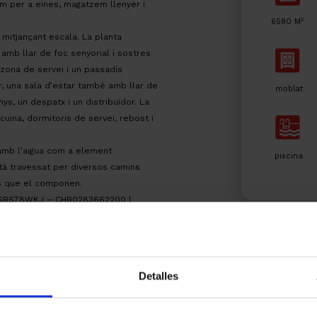
m per a eines, magatzem llenyer i
2
6580 M
 mitjançant escala. La planta
 amb llar de foc senyorial i sostres
 zona de servei i un passadís
r, una sala d’estar també amb llar de
moblat
ys, un despatx i un distribuïdor. La
cuina, dormitoris de servei, rebost i
 amb l’aigua com a element
piscina
stà travessat per diversos camins
ls que el componen.
E:2GBS78WKJ – CHB0283662200 |
gistrals, segons arancel.
Detalles