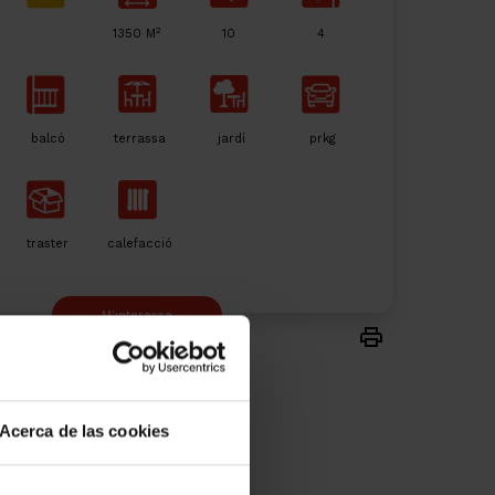
2
1350 M
10
4
balcó
terrassa
jardí
prkg
traster
calefacció
M'interessa
Acerca de las cookies