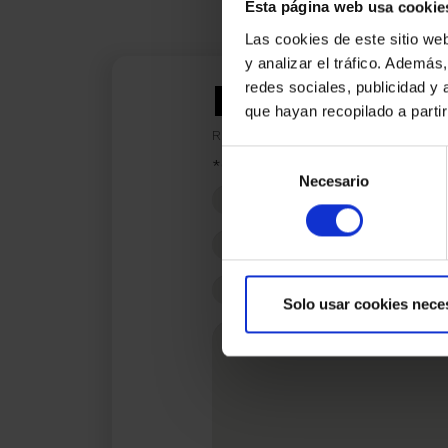
Esta página web usa cookie
Las cookies de este sitio we
y analizar el tráfico. Ademá
Estic inte
redes sociales, publicidad y
que hayan recopilado a parti
Ref.:
29184
Selección
*Camps requerits
Necesario
de
Nom
consentimiento
Telèfon
E-
Solo usar cookies nece
mail
Missatge