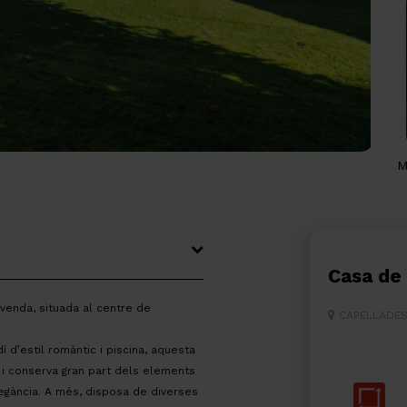
M
Casa d
 venda, situada al centre de
CAPELLADE
í d’estil romàntic i piscina, aquesta
5 i conserva gran part dels elements
elegància. A més, disposa de diverses