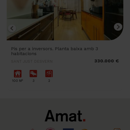
Pis per a inversors. Planta baixa amb 3
habitacions
330.000 €
SANT JUST DESVERN
2
100 M
3
2