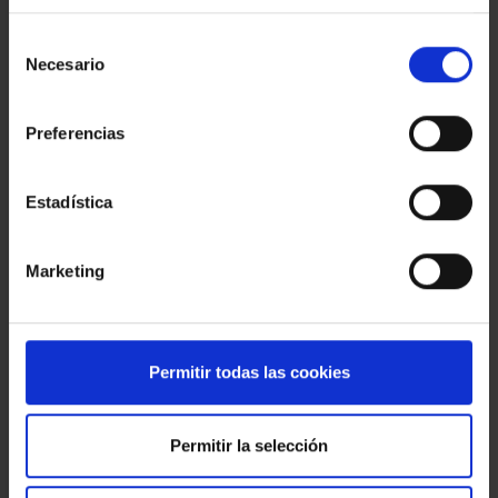
Estic interessat
Selección
Ref.:
33568
Necesario
de
*Camps requerits
consentimiento
Nom
Preferencias
Telèfon
Estadística
E-
mail
Missatge
Marketing
Permitir todas las cookies
Permitir la selección