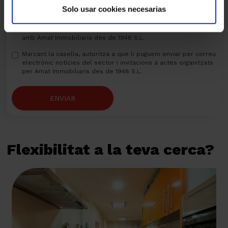
He llegit, entenc i accepto la
política de privacitat
Solo usar cookies necesarias
Marcant la casella, autoritza a que li puguem enviar per correu
electrònic comunicacions comercials sempre relacionades
amb Amat Immobiliaris des de 1948 S.L.
Marcant la casella, autoritza a que li puguem enviar per correu
electrònic notícies del sector i invitacions a actes organitzats
per Amat Immobiliaris des de 1948 S.L.
ENVIAR
Flexibilitat a la teva cerca?