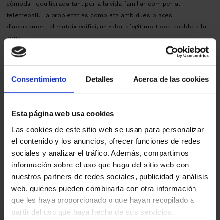
còmoda i equilibrada tant per a la vida familiar com per al
teletreball. La propietat es completa amb dues places
d’aparcament al mateix edifici, un valor afegit molt destacable a la
zona.
En resum, un habitatge acollidor, ben orientat i amb vistes
excepcionals, ideal per a qui busca tranquil·litat, natura i qualitat de
vida sense renunciar a la proximitat de tots els serveis. Sens dubte,
Consentimiento
Detalles
Acerca de las cookies
una excel·lent oportunitat per convertir-lo en la seva nova llar.
AICAT 145 – API 1519 | VENDA 2ªMÀ en BON ESTAT | CEE:CX69KVJ4S -
Impost ITP, segons tipus vigent. Despeses notarials i registrals,
Esta página web usa cookies
segons arancel.
Las cookies de este sitio web se usan para personalizar
Mapa
el contenido y los anuncios, ofrecer funciones de redes
sociales y analizar el tráfico. Además, compartimos
información sobre el uso que haga del sitio web con
Video
nuestros partners de redes sociales, publicidad y análisis
web, quienes pueden combinarla con otra información
que les haya proporcionado o que hayan recopilado a
partir del uso que haya hecho de sus servicios.