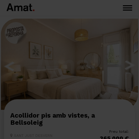
Acollidor pis amb vistes, a
Bellsoleig
Preu total:
SANT JUST DESVERN
365.000 €