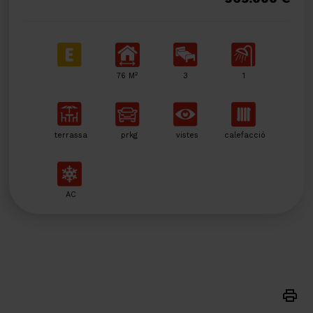
2
76 M
3
1
terrassa
prkg
vistes
calefacció
AC