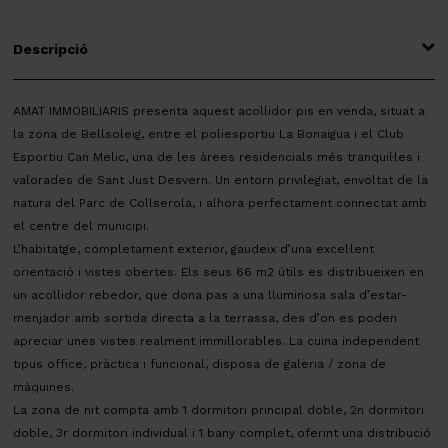
Descripció
AMAT IMMOBILIARIS presenta aquest acollidor pis en venda, situat a
la zona de Bellsoleig, entre el poliesportiu La Bonaigua i el Club
Esportiu Can Melic, una de les àrees residencials més tranquil·les i
valorades de Sant Just Desvern. Un entorn privilegiat, envoltat de la
natura del Parc de Collserola, i alhora perfectament connectat amb
el centre del municipi.
L’habitatge, completament exterior, gaudeix d’una excel·lent
orientació i vistes obertes. Els seus 66 m2 útils es distribueixen en
un acollidor rebedor, que dona pas a una lluminosa sala d’estar-
menjador amb sortida directa a la terrassa, des d’on es poden
apreciar unes vistes realment immillorables. La cuina independent
tipus office, pràctica i funcional, disposa de galeria / zona de
màquines.
La zona de nit compta amb 1 dormitori principal doble, 2n dormitori
doble, 3r dormitori individual i 1 bany complet, oferint una distribució