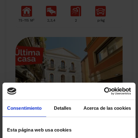
2
75-115 M
2,3,4
2
prkg
Consentimiento
Detalles
Acerca de las cookies
CAN BARBOSA- Vivienda nuevas en històric
edifici, a Sant Andreu
Esta página web usa cookies
Des de 745.000 €