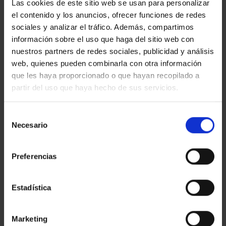
Las cookies de este sitio web se usan para personalizar
BARCELONA
el contenido y los anuncios, ofrecer funciones de redes
sociales y analizar el tráfico. Además, compartimos
información sobre el uso que haga del sitio web con
2
110 M
3
3
nuestros partners de redes sociales, publicidad y análisis
web, quienes pueden combinarla con otra información
que les haya proporcionado o que hayan recopilado a
partir del uso que haya hecho de sus servicios.
Selección
Necesario
de
consentimiento
Preferencias
Estadística
MALLORCA 234- Exclusius pisos nous a
Marketing
Dreta Eixample