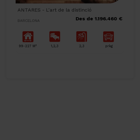
ANTARES - L'art de la distinció
Des de 1.196.460 €
BARCELONA
2
99-227 M
1,2,3
2,3
prkg